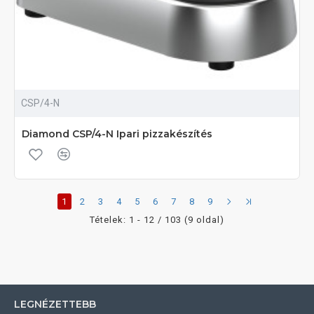
CSP/4-N
Diamond CSP/4-N Ipari pizzakészítés
1
2
3
4
5
6
7
8
9
Tételek: 1 - 12 / 103 (9 oldal)
LEGNÉZETTEBB