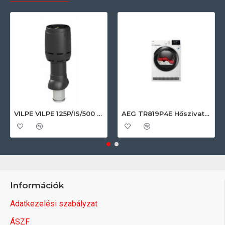
VILPE VILPE 125P/IS/500 FLOW tetőszellőző, fekete Szellőztető ventilátor tartozékok
AEG TR819P4E Hőszivattyús szárítógép
Információk
Adatkezelési szabályzat
ÁSZF