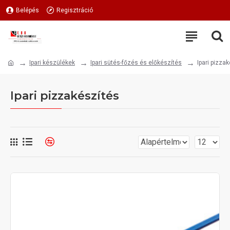
Belépés
Regisztráció
Ipari készülékek
Ipari sütés-főzés és előkészítés
Ipari pizza
Ipari pizzakészítés