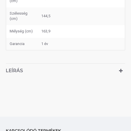
(cm)
Szélesség
144,5
(cm)
Mélység (cm)
163,9
Garancia
1 év
LEÍRÁS
KAPCSOLÓDÓ TERMÉKEK