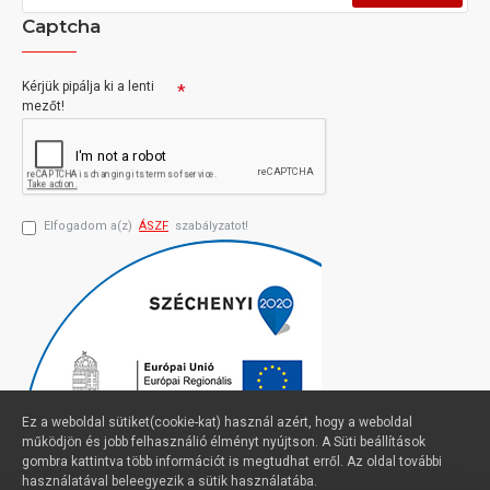
Captcha
Kérjük pipálja ki a lenti
mezőt!
Elfogadom a(z)
ÁSZF
szabályzatot!
Ez a weboldal sütiket(cookie-kat) használ azért, hogy a weboldal
működjön és jobb felhasználió élményt nyújtson. A Süti beállítások
gombra kattintva több információt is megtudhat erről. Az oldal további
használatával beleegyezik a sütik használatába.