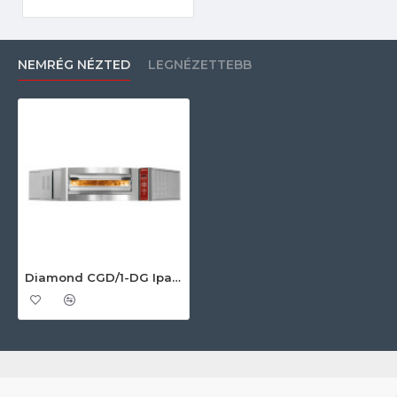
NEMRÉG NÉZTED
LEGNÉZETTEBB
Diamond CGD/1-DG Ipari pizzakészítés