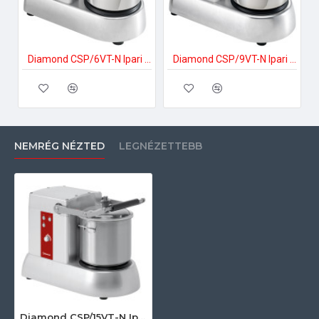
Diamond CSP/6VT-N Ipari pizzakészítés
Diamond CSP/9VT-N Ipari pizzakészítés
NEMRÉG NÉZTED
LEGNÉZETTEBB
Diamond CSP/15VT-N Ipari pizzakészítés