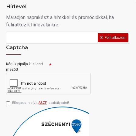
Hírlevél
Maradjon naprakész a hírekkel és promóciókkal, ha
feliratkozik hírlevelünkre.
Felíratkozom
Captcha
Kérjük pipálja ki a lenti
mezőt!
Elfogadom a(z)
ÁSZF
szabályzatot!