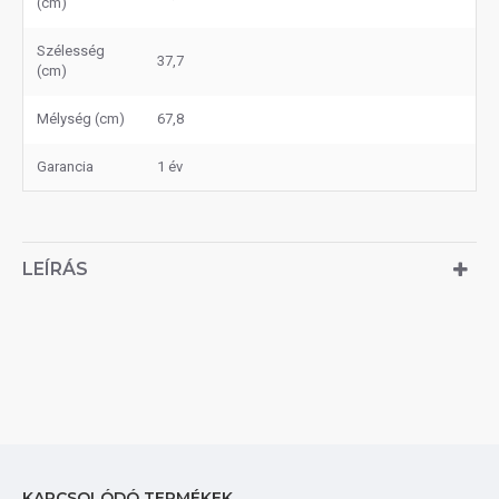
(cm)
Szélesség
37,7
(cm)
Mélység (cm)
67,8
Garancia
1 év
LEÍRÁS
KAPCSOLÓDÓ TERMÉKEK