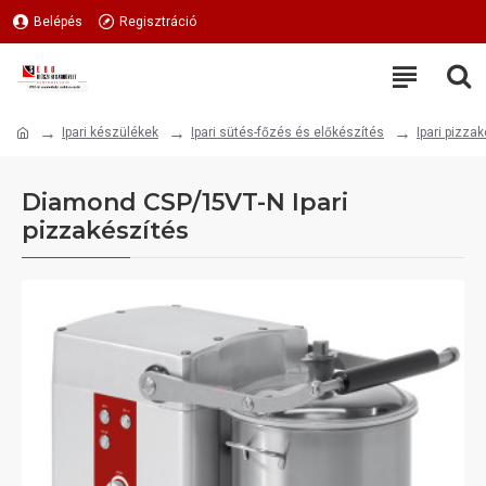
Belépés
Regisztráció
Ipari készülékek
Ipari sütés-főzés és előkészítés
Ipari pizza
Diamond CSP/15VT-N Ipari
pizzakészítés