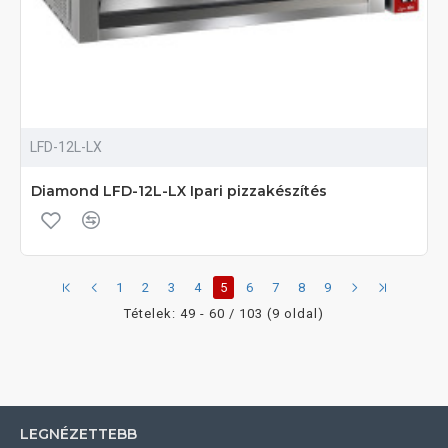
LFD-12L-LX
Diamond LFD-12L-LX Ipari pizzakészítés
1
2
3
4
5
6
7
8
9
Tételek: 49 - 60 / 103 (9 oldal)
LEGNÉZETTEBB