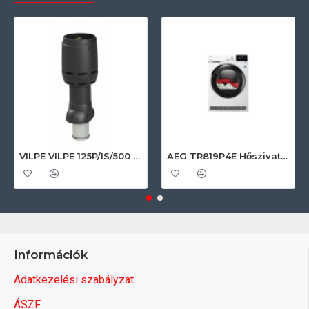
VILPE VILPE 125P/IS/500 FLOW tetőszellőző, fekete Szellőztető ventilátor tartozékok
AEG TR819P4E Hőszivattyús szárítógép
Információk
Adatkezelési szabályzat
ÁSZF