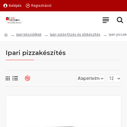
Belépés
Regisztráció
Ipari készülékek
Ipari sütés-főzés és előkészítés
Ipari pizza
Ipari pizzakészítés