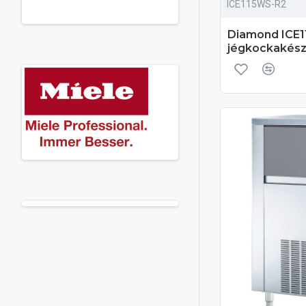
ICE115WS-R2
Diamond ICE1
jégkockakész