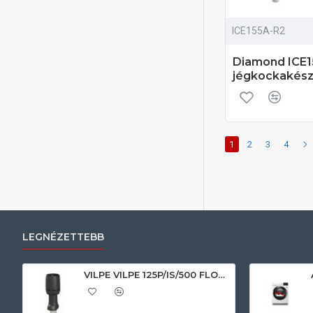
ICE155A-R2
Diamond ICE1
jégkockakész
1
2
3
4
LEGNÉZETTEBB
VILPE VILPE 125P/IS/500 FLOW tetőszellőző, fekete Szellőztető ventilátor tartozékok