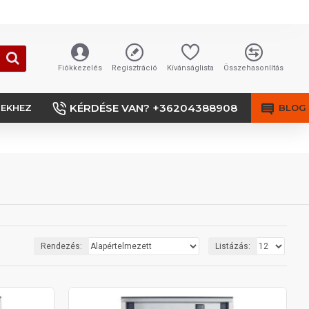
Fiókkezelés
Regisztráció
Kívánságlista
Összehasonlítás
KÉRDÉSE VAN? +36204388908
SEKHEZ
BLOG
Rendezés:
Listázás: