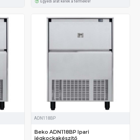
Egyedi árat kérek a termékre!
ADN118BP
Beko ADN118BP Ipari
jégkockakészítő