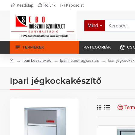
Kezdőlap
Rólunk
Kapcsolat
Mind
TERMÉKEK
KATEGÓRIÁK
CS
Ipari készülékek
Ipari hűtés-fagyasztás
Ipari jégkockak
Ipari jégkockakészítő
Term