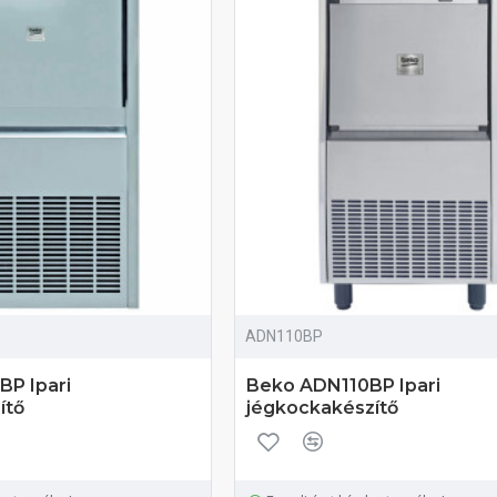
ADN110BP
P Ipari
Beko ADN110BP Ipari
ítő
jégkockakészítő