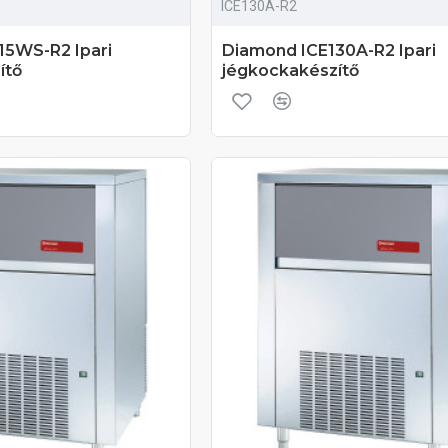
ICE130A-R2
15WS-R2 Ipari
Diamond ICE130A-R2 Ipari
ítő
jégkockakészítő