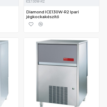
ICE130W-R2
Diamond ICE130W-R2 Ipari
jégkockakészítő