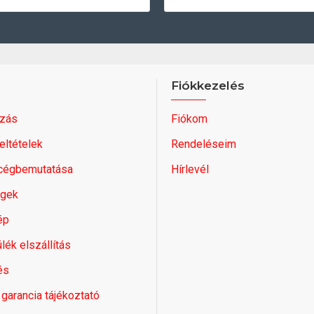
Fiókkezelés
zás
Fiókom
feltételek
Rendeléseim
 cégbemutatása
Hírlevél
égek
ép
lék elszállítás
és
 garancia tájékoztató