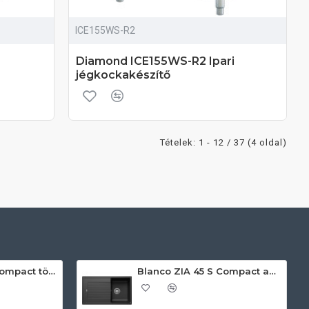
ICE155WS-R2
Diamond ICE155WS-R2 Ipari
jégkockakészítő
Tételek: 1 - 12 / 37 (4 oldal)
Blanco ZIA 45 S Compact törtfehér exc.n. 527197 Gránit mosogatótálca
Blanco ZIA 45 S Compact antracit exc.n 524721 Gránit mosogatótálca