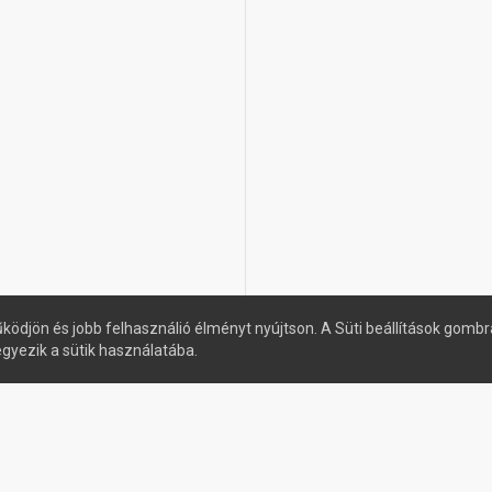
ködjön és jobb felhasználió élményt nyújtson. A Süti beállítások gombr
egyezik a sütik használatába.