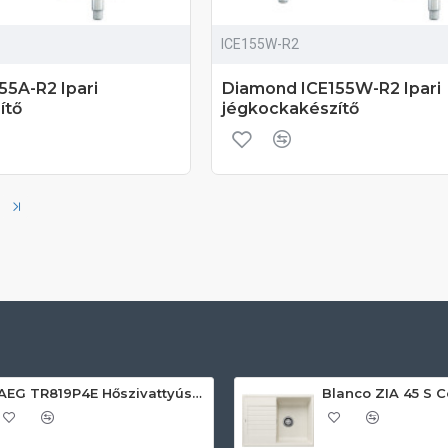
ICE155W-R2
55A-R2 Ipari
Diamond ICE155W-R2 Ipari
ítő
jégkockakészítő
AEG TR819P4E Hőszivattyús szárítógép