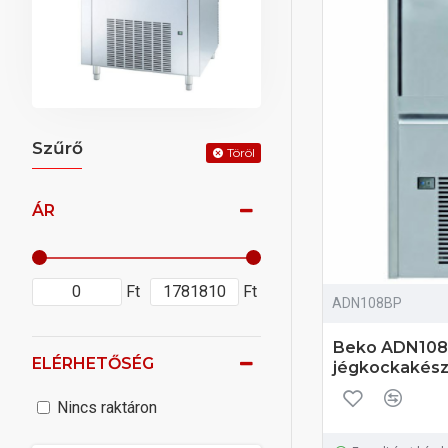
Szűrő
Töröl
ÁR
Ft
Ft
ADN108BP
Beko ADN108B
ELÉRHETŐSÉG
jégkockakész
Nincs raktáron