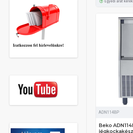
Egyedi árat kérek
ADN114BP
Beko ADN114B
jégkockakész