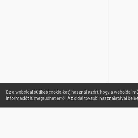
Ez a weboldal sütiket(cookie-kat) használ azért, hogy a weboldal mű
információt is megtudhat erről. Az oldal további használatával bele
Profimuszaki.hu - exPanda ERP
Sütik kezelése