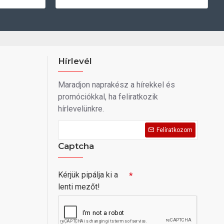
Hírlevél
Maradjon naprakész a hírekkel és
promóciókkal, ha feliratkozik
hírlevelünkre.
Felíratkozom
Captcha
Kérjük pipálja ki a
lenti mezőt!