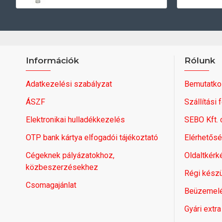
Információk
Rólunk
Adatkezelési szabályzat
Bemutatko
ÁSZF
Szállítási 
Elektronikai hulladékkezelés
SEBO Kft.
OTP bank kártya elfogadói tájékoztató
Elérhetős
Cégeknek pályázatokhoz,
Oldaltkérk
közbeszerzésekhez
Régi készü
Csomagajánlat
Beüzemel
Gyári extra