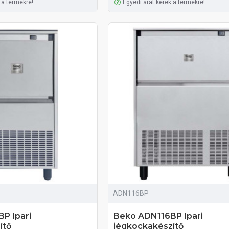
 a termékre!
Egyedi árat kérek a termékre!
ADN116BP
P Ipari
Beko ADN116BP Ipari
ítő
jégkockakészítő