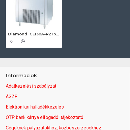
Diamond ICE130A-R2 Ipari jégkockakészítő
Információk
Adatkezelési szabályzat
ÁSZF
Elektronikai hulladékkezelés
OTP bank kártya elfogadói tájékoztató
Cégeknek pályázatokhoz, közbeszerzésekhez