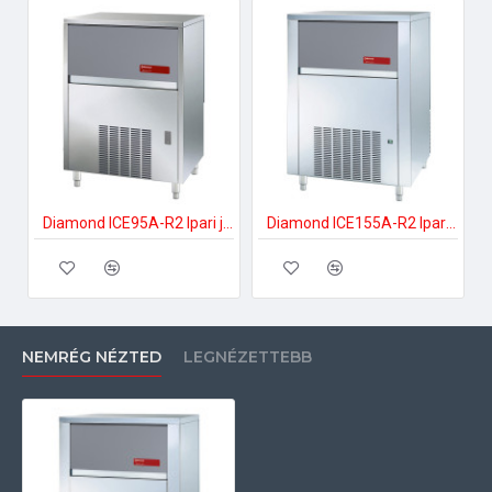
Diamond ICE95A-R2 Ipari jégkockakészítő
Diamond ICE155A-R2 Ipari jégkockakészítő
NEMRÉG NÉZTED
LEGNÉZETTEBB