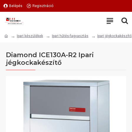
Belépés
Regisztráció
Ipari készülékek
Ipari hűtés-fagyasztás
Ipari jégkockakészítő
Diamond ICE130A-R2 Ipari
jégkockakészítő