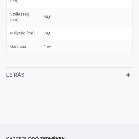
(cm)
Szélesség
84,0
(cm)
Mélység (cm)
74,0
Garancia
1 év
LEÍRÁS
KAPCSOLÓDÓ TERMÉKEK