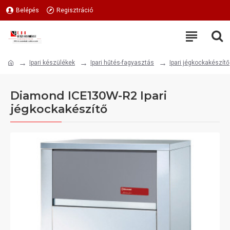
Belépés
Regisztráció
Ipari készülékek
Ipari hűtés-fagyasztás
Ipari jégkockakészítő
Diamond ICE130W-R2 Ipari
jégkockakészítő