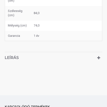
(cm)
Szélesség
84,0
(cm)
Mélység (cm)
74,0
Garancia
1 év
LEÍRÁS
KAPCSOLÓDÓ TERMÉKEK