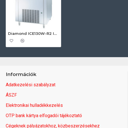
Diamond ICE130W-R2 Ipari jégkockakészítő
Információk
Adatkezelési szabályzat
ÁSZF
Elektronikai hulladékkezelés
OTP bank kártya elfogadói tájékoztató
Cégeknek pályázatokhoz, közbeszerzésekhez