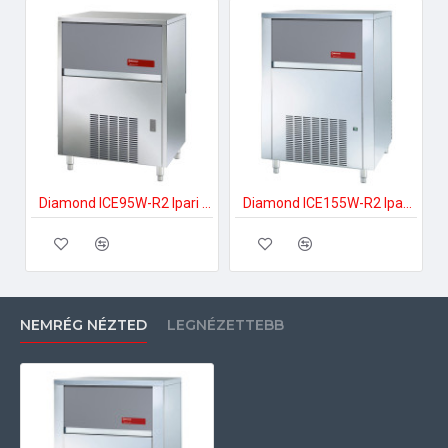
Diamond ICE95W-R2 Ipari jégkockakészítő
Diamond ICE155W-R2 Ipari jégkockakészítő
NEMRÉG NÉZTED
LEGNÉZETTEBB