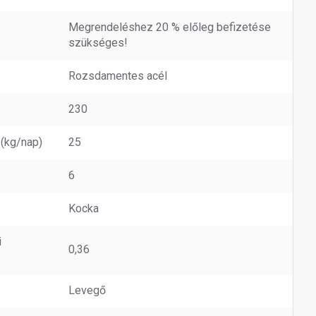
Megrendeléshez 20 % előleg befizetése
szükséges!
Rozsdamentes acél
230
 (kg/nap)
25
6
Kocka
i
0,36
Levegő