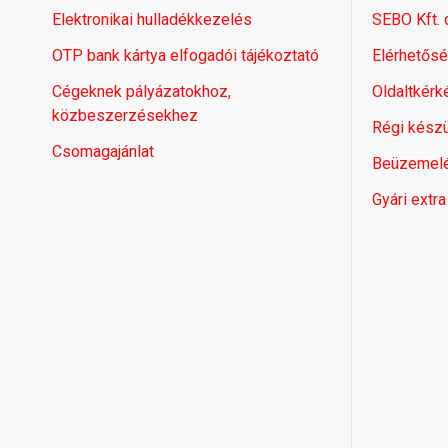
Elektronikai hulladékkezelés
SEBO Kft.
OTP bank kártya elfogadói tájékoztató
Elérhetős
Cégeknek pályázatokhoz,
Oldaltkérk
közbeszerzésekhez
Régi készü
Csomagajánlat
Beüzemel
Gyári extra