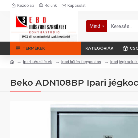
Kezdőlap
Rólunk
Kapcsolat
Mind
TERMÉKEK
KATEGÓRIÁK
CS
Ipari készülékek
Ipari hűtés-fagyasztás
Ipari jégkockak
Beko ADN108BP Ipari jégkoc