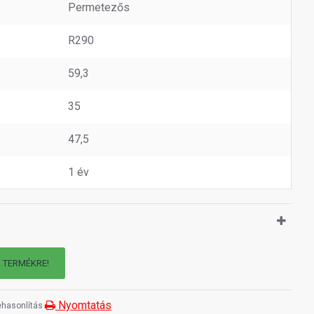
Permetezős
R290
59,3
35
47,5
1 év
A TERMÉKRE!
Nyomtatás
hasonlítás