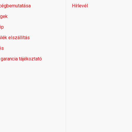
 cégbemutatása
Hírlevél
égek
ép
lék elszállítás
és
 garancia tájékoztató