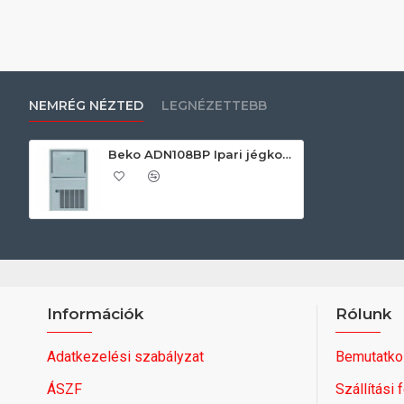
NEMRÉG NÉZTED
LEGNÉZETTEBB
Beko ADN108BP Ipari jégkockakészítő
Információk
Rólunk
Adatkezelési szabályzat
Bemutatko
ÁSZF
Szállítási 