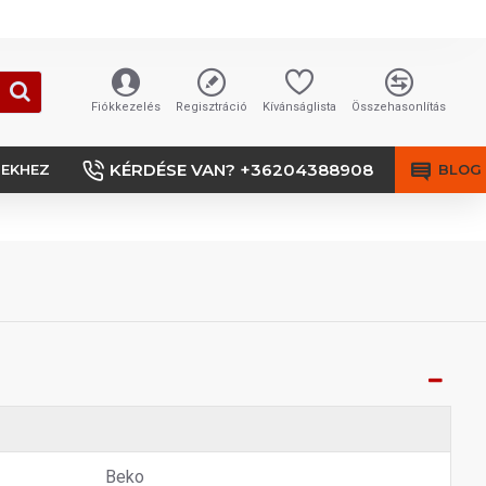
Fiókkezelés
Regisztráció
Kívánságlista
Összehasonlítás
KÉRDÉSE VAN? +36204388908
SEKHEZ
BLOG
Beko