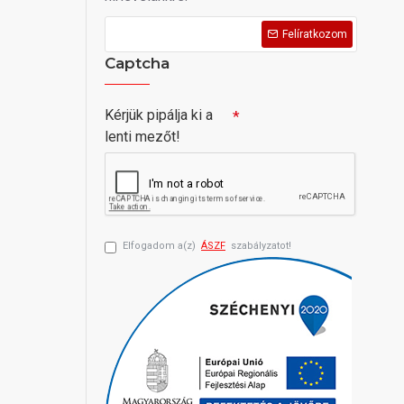
Felíratkozom
Captcha
Kérjük pipálja ki a
lenti mezőt!
Elfogadom a(z)
ÁSZF
szabályzatot!