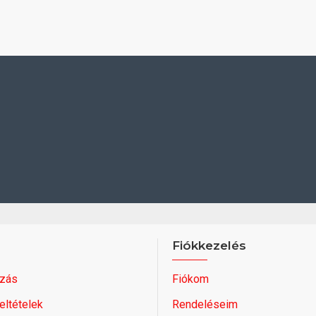
Fiókkezelés
zás
Fiókom
feltételek
Rendeléseim