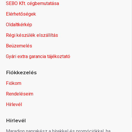
SEBO Kft. cégbemutatása
Elérhetőségek
Oldaltkérkép
Régi készülék elszállítás
Beüzemelés
Gyári extra garancia tájékoztató
Fiókkezelés
Fiókom
Rendeléseim
Hírlevél
Hírlevél
Maradjon naprakész a hírekkel és promóciókkal, ha