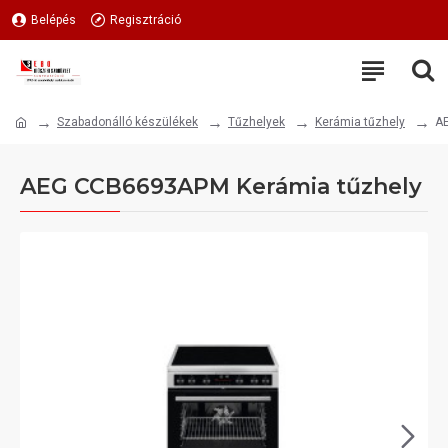
Belépés
Regisztráció
Szabadonálló készülékek
Tűzhelyek
Kerámia tűzhely
A
AEG CCB6693APM Kerámia tűzhely