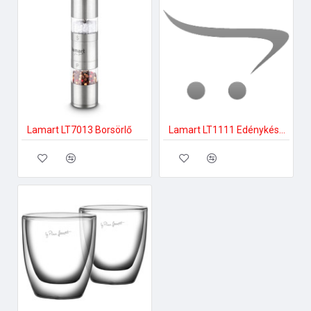
Lamart LT7013 Borsörlő
Lamart LT1111 Edénykészlet