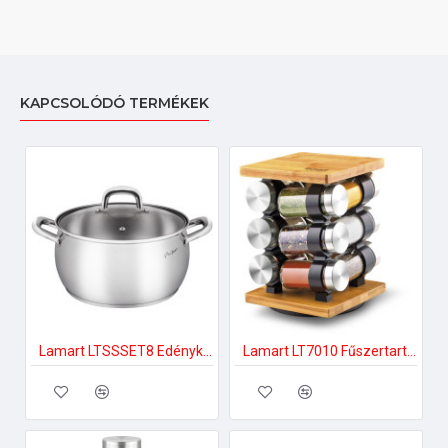
KAPCSOLÓDÓ TERMÉKEK
Lamart LTSSSET8 Edénykészlet
Lamart LT7010 Fűszertartó készlet