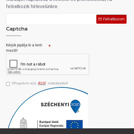
feliratkozik hírlevelünkre.
Felíratkozom
Captcha
Kérjük pipálja ki a lenti
mezőt!
Elfogadom a(z)
ÁSZF
szabályzatot!