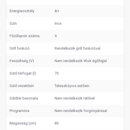
Energiaosztály
A+
Szín
Inox
Főzőlapok száma
4
Grill funkció
Rendelkezik grill funkcióval
Feszültség (V)
Nem rendelkezik Wok égőfejjel
Sütő térfogat (l)
73
Sütő vezetősín
Teleszkópos sütősín
Sűtőtér bevonata
Nem rendelkezik tetővel
Programóra
Nem rendelkezik forgónyárssal
Magasság (cm)
85