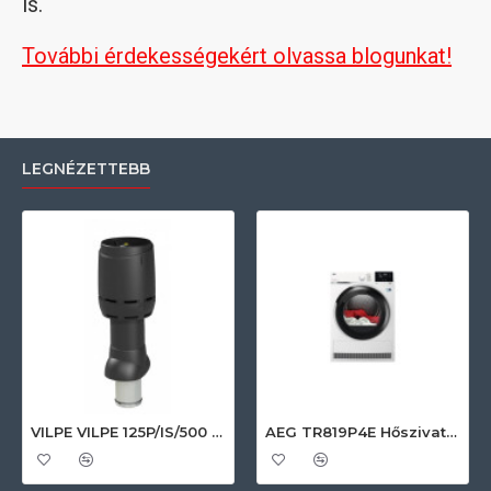
is.
További érdekességekért olvassa blogunkat!
LEGNÉZETTEBB
VILPE VILPE 125P/IS/500 FLOW tetőszellőző, fekete Szellőztető ventilátor tartozékok
AEG TR819P4E Hőszivattyús szárítógép