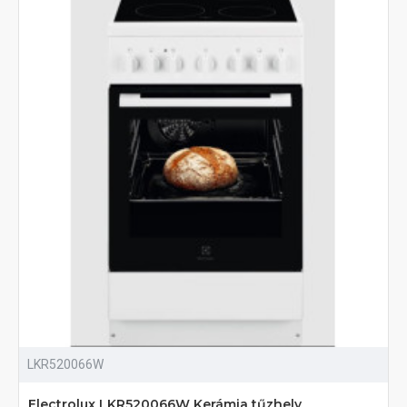
LKR520066W
Electrolux LKR520066W Kerámia tűzhely