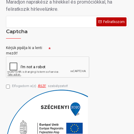
Maradjon naprakész a hírekkel és promóciókkal, ha
feliratkozik hírlevelünkre.
Felíratkozom
Captcha
Kérjük pipálja ki a lenti
mezőt!
Elfogadom a(z)
ÁSZF
szabályzatot!