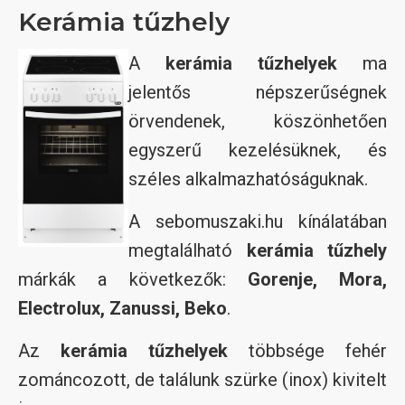
Kerámia tűzhely
A
kerámia tűzhelyek
ma
jelentős népszerűségnek
örvendenek, köszönhetően
egyszerű kezelésüknek, és
széles alkalmazhatóságuknak.
A sebomuszaki.hu kínálatában
megtalálható
kerámia tűzhely
márkák a következők:
Gorenje, Mora,
Electrolux, Zanussi, Beko
.
Az
kerámia tűzhelyek
többsége fehér
zománcozott, de találunk szürke (inox) kivitelt