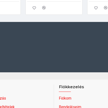
Fiókkezelés
zás
Fiókom
feltételek
Rendeléseim