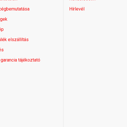
 cégbemutatása
Hírlevél
égek
ép
lék elszállítás
és
 garancia tájékoztató