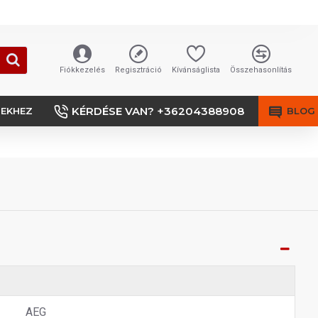
Fiókkezelés
Regisztráció
Kívánságlista
Összehasonlítás
KÉRDÉSE VAN? +36204388908
SEKHEZ
BLOG
AEG