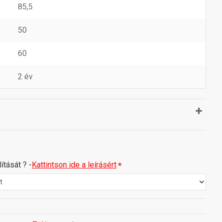
85,5
50
60
2 év
ítását ? -
Kattintson ide a leírásért