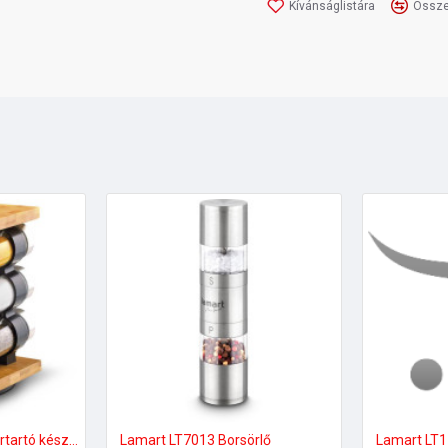
Kívánságlistára
Össze
Lamart LT7010 Fűszertartó készlet
Lamart LT7013 Borsörlő
Lamart LT1