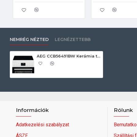
NEMRÉG NÉZTED
LEGNÉZETTEBB
AEG CCB56491BW Kerámia tűzhely
Információk
Rólunk
Adatkezelési szabályzat
Bemutatko
ÁSZF
Szállítási 