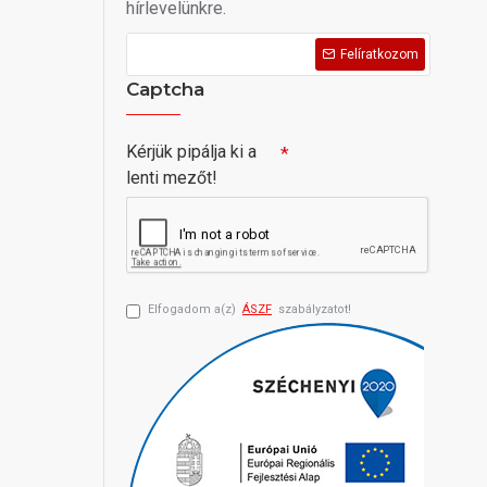
hírlevelünkre.
Felíratkozom
Captcha
Kérjük pipálja ki a
lenti mezőt!
Elfogadom a(z)
ÁSZF
szabályzatot!