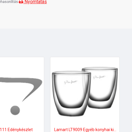
Nyomtatás
hasonlítás
111 Edénykészlet
Lamart LT9009 Egyéb konyhai kiegészítők