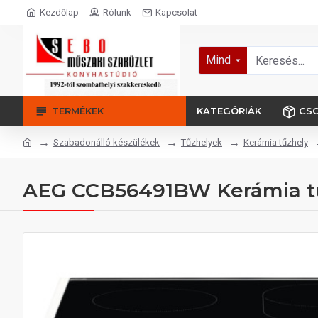
Kezdőlap
Rólunk
Kapcsolat
Mind
TERMÉKEK
KATEGÓRIÁK
CS
Szabadonálló készülékek
Tűzhelyek
Kerámia tűzhely
AEG CCB56491BW Kerámia t