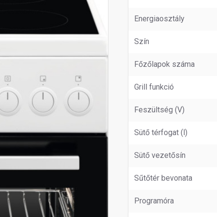
Energiaosztály
Szín
Főzőlapok száma
Grill funkció
Feszültség (V)
Sütő térfogat (l)
Sütő vezetősín
Sűtőtér bevonata
Programóra