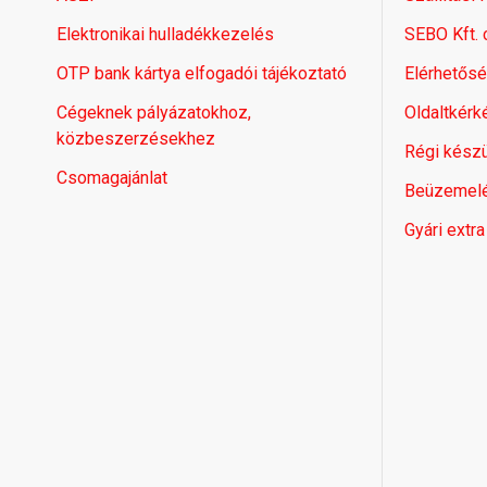
Elektronikai hulladékkezelés
SEBO Kft.
OTP bank kártya elfogadói tájékoztató
Elérhetős
Cégeknek pályázatokhoz,
Oldaltkérk
közbeszerzésekhez
Régi készü
Csomagajánlat
Beüzemel
Gyári extra