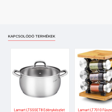
KAPCSOLÓDÓ TERMÉKEK
Lamart LTSSSET8 Edénykészlet