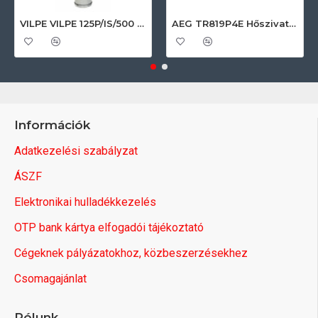
VILPE VILPE 125P/IS/500 FLOW tetőszellőző, fekete Szellőztető ventilátor tartozékok
AEG TR819P4E Hőszivattyús szárítógép
Információk
Adatkezelési szabályzat
ÁSZF
Elektronikai hulladékkezelés
OTP bank kártya elfogadói tájékoztató
Cégeknek pályázatokhoz, közbeszerzésekhez
Csomagajánlat
Rólunk