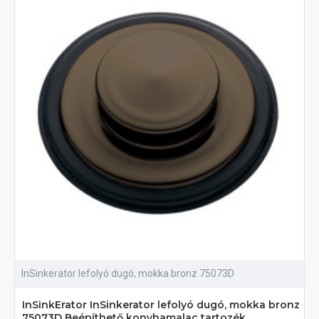
InSinkerator lefolyó dugó, mokka bronz 75073D
InSinkErator InSinkerator lefolyó dugó, mokka bronz
75073D Beépíthető konyhamalac tartozék