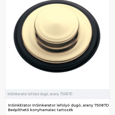
InSinkerator lefolyó dugó, arany 75087D
InSinkErator InSinkerator lefolyó dugó, arany 75087D
Beépíthető konyhamalac tartozék