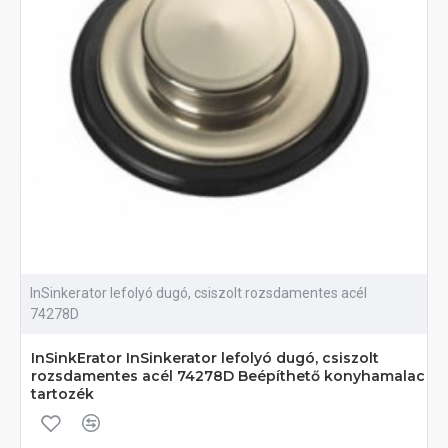
InSinkerator lefolyó dugó, csiszolt rozsdamentes acél
74278D
InSinkErator InSinkerator lefolyó dugó, csiszolt
rozsdamentes acél 74278D Beépíthető konyhamalac
tartozék