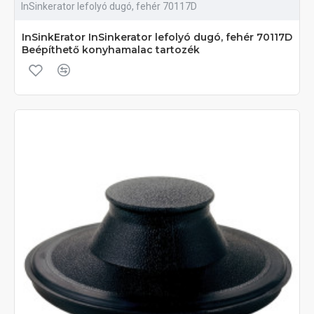
InSinkerator lefolyó dugó, fehér 70117D
InSinkErator InSinkerator lefolyó dugó, fehér 70117D
Beépíthető konyhamalac tartozék