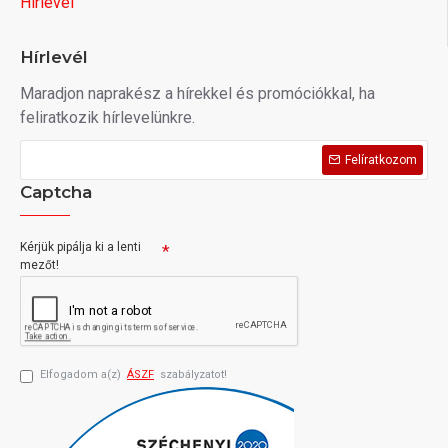
Hírlevél
Hírlevél
Maradjon naprakész a hírekkel és promóciókkal, ha
feliratkozik hírlevelünkre.
Felíratkozom
Captcha
Kérjük pipálja ki a lenti
mezőt!
Elfogadom a(z)
ÁSZF
szabályzatot!