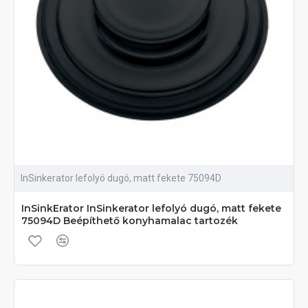
InSinkerator lefolyó dugó, matt fekete 75094D
InSinkErator InSinkerator lefolyó dugó, matt fekete
75094D Beépíthető konyhamalac tartozék