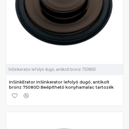
InSinkerator lefolyó dugó, antikolt bronz 75080D
InSinkErator InSinkerator lefolyó dugó, antikolt
bronz 75080D Beépíthető konyhamalac tartozék