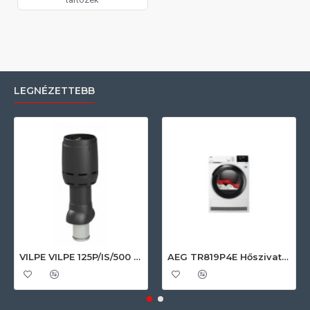
LEGNÉZETTEBB
VILPE VILPE 125P/IS/500 FLOW tetőszellőző, fekete Szellőztető ventilátor tartozékok
AEG TR819P4E Hőszivattyús szárítógép