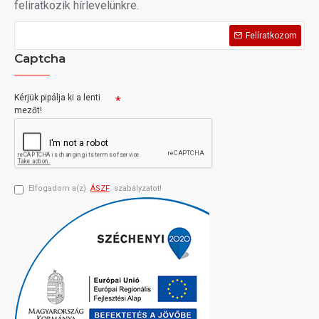
feliratkozik hírlevelünkre.
Felíratkozom
Captcha
Kérjük pipálja ki a lenti
mezőt!
Elfogadom a(z)
ÁSZF
szabályzatot!