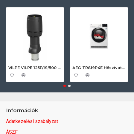
VILPE VILPE 125P/IS/500 FLOW tetőszellőző, fekete Szellőztető ventilátor tartozékok
AEG TR819P4E Hőszivattyús szárítógép
Információk
Adatkezelési szabályzat
ÁSZF