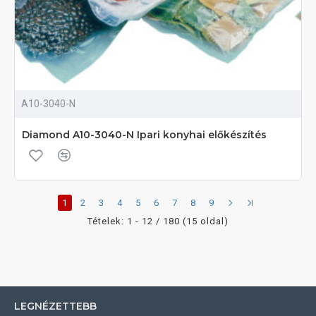
A10-3040-N
Diamond A10-3040-N Ipari konyhai előkészítés
1
2
3
4
5
6
7
8
9
Tételek: 1 - 12 / 180 (15 oldal)
LEGNÉZETTEBB