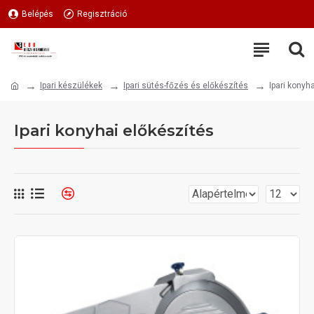
Belépés
Regisztráció
Ipari készülékek
Ipari sütés-főzés és előkészítés
Ipari konyh
Ipari konyhai előkészítés