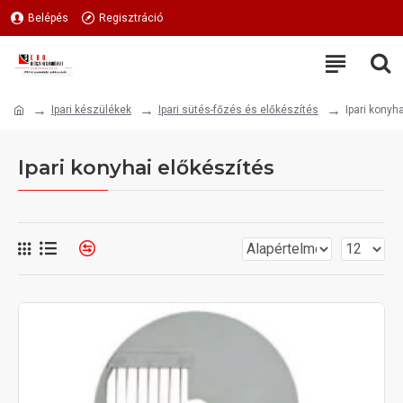
Belépés
Regisztráció
Ipari készülékek
Ipari sütés-főzés és előkészítés
Ipari konyh
Ipari konyhai előkészítés