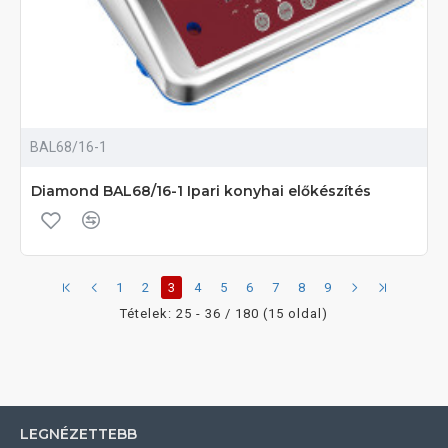
BAL68/16-1
Diamond BAL68/16-1 Ipari konyhai előkészítés
1
2
3
4
5
6
7
8
9
Tételek: 25 - 36 / 180 (15 oldal)
LEGNÉZETTEBB