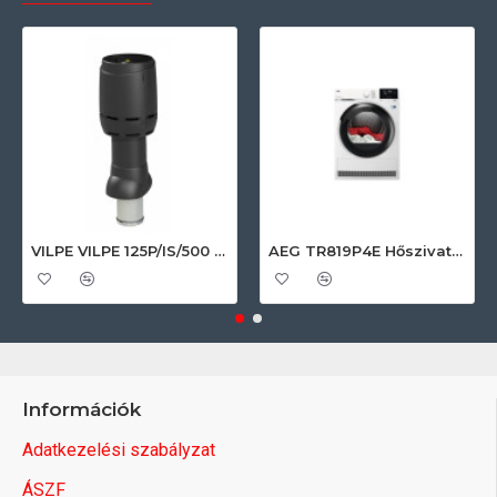
VILPE VILPE 125P/IS/500 FLOW tetőszellőző, fekete Szellőztető ventilátor tartozékok
AEG TR819P4E Hőszivattyús szárítógép
Információk
Adatkezelési szabályzat
ÁSZF