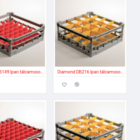
Diamond DB149 Ipari tálcamosogató
Diamond DB216 Ipari tálcamosogató