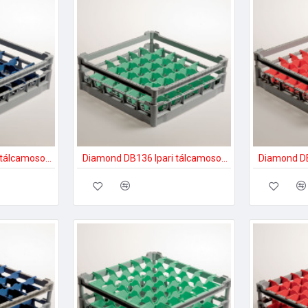
Diamond DB125 Ipari tálcamosogató
Diamond DB136 Ipari tálcamosogató