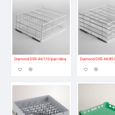
Diamond DVR-44/110 Ipari tálcamosogató