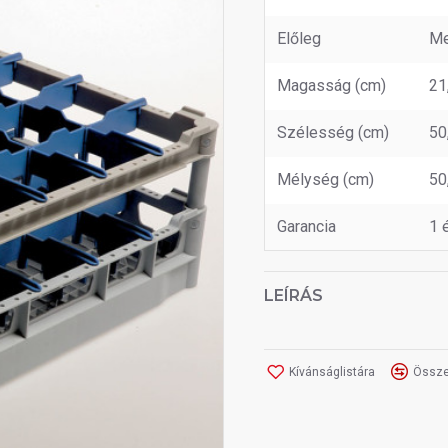
Előleg
Me
Magasság (cm)
21
Szélesség (cm)
50
Mélység (cm)
50
Garancia
1 
LEÍRÁS
Kívánságlistára
Össze