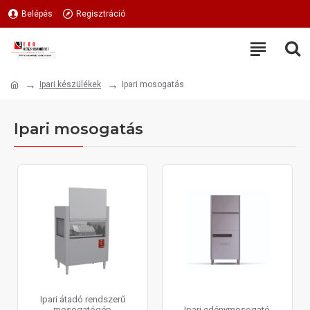
Belépés
Regisztráció
Ipari készülékek
Ipari mosogatás
Ipari mosogatás
Ipari átadó rendszerű
mosogatógép
Ipari edénymosogató