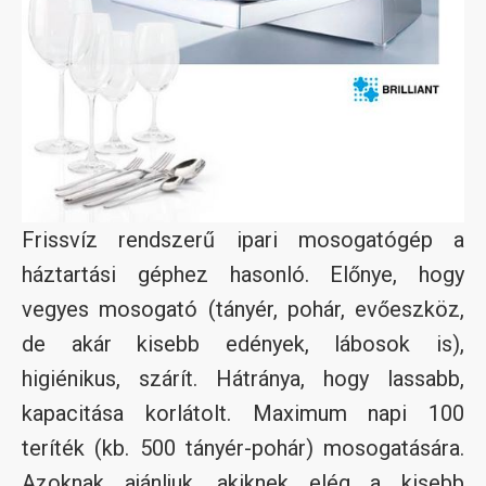
Frissvíz rendszerű ipari mosogatógép a
háztartási géphez hasonló. Előnye, hogy
vegyes mosogató (tányér, pohár, evőeszköz,
de akár kisebb edények, lábosok is),
higiénikus, szárít. Hátránya, hogy lassabb,
kapacitása korlátolt. Maximum napi 100
teríték (kb. 500 tányér-pohár) mosogatására.
Azoknak ajánljuk, akiknek elég a kisebb