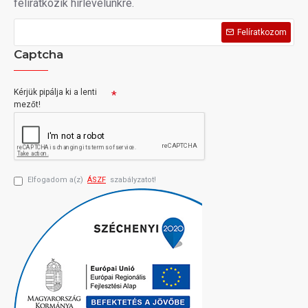
feliratkozik hírlevelünkre.
Felíratkozom
Captcha
Kérjük pipálja ki a lenti
mezőt!
Elfogadom a(z)
ÁSZF
szabályzatot!