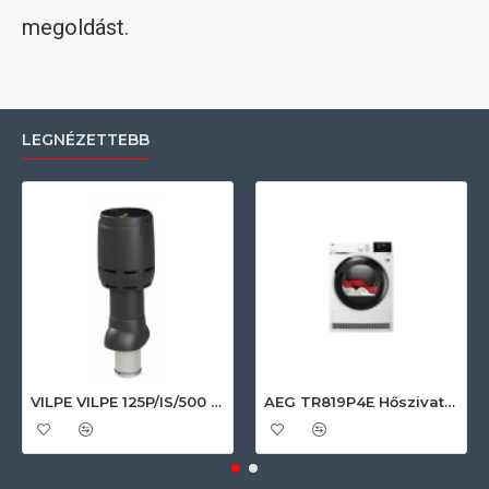
megoldást.
LEGNÉZETTEBB
VILPE VILPE 125P/IS/500 FLOW tetőszellőző, fekete Szellőztető ventilátor tartozékok
AEG TR819P4E Hőszivattyús szárítógép