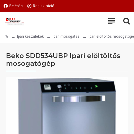
Belépés
Regisztráció
Ipari készülékek
Ipari mosogatás
Ipari elöltöltős mosogatóg
Beko SDD534UBP Ipari elöltöltős
mosogatógép