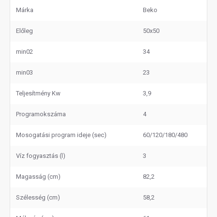
Márka
Beko
Előleg
50x50
min02
34
min03
23
Teljesítmény Kw
3,9
Programokszáma
4
Mosogatási program ideje (sec)
60/120/180/480
Víz fogyasztás (l)
3
Magasság (cm)
82,2
Szélesség (cm)
58,2