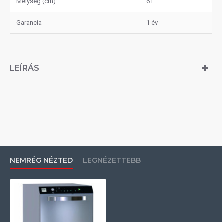
Mélység (cm)
61
Garancia
1 év
LEÍRÁS
NEMRÉG NÉZTED
LEGNÉZETTEBB