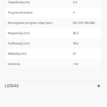
Teljesítmény Kw
3,9
Programokszáma
4
Mosogatási program ideje (sec)
60/120/180/480
Magasság (cm)
82,2
Szélesség (cm)
58,2
Mélység (cm)
61
Garancia
1 év
LEÍRÁS