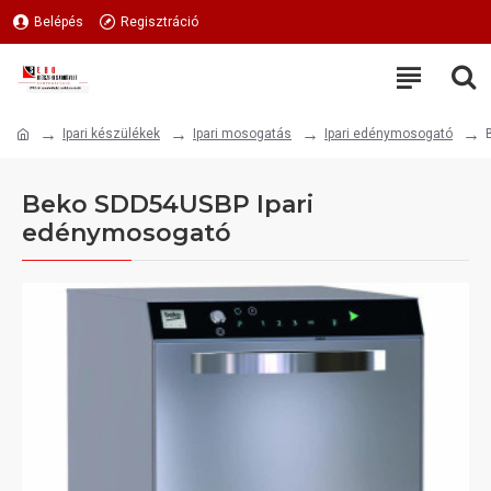
Belépés
Regisztráció
Ipari készülékek
Ipari mosogatás
Ipari edénymosogató
Beko SDD54USBP Ipari
edénymosogató