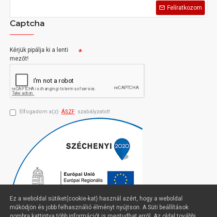
Felíratkozom
Captcha
Kérjük pipálja ki a lenti
mezőt!
Elfogadom a(z)
ÁSZF
szabályzatot!
Ez a weboldal sütiket(cookie-kat) használ azért, hogy a weboldal
működjön és jobb felhasználió élményt nyújtson. A Süti beállítások
gombra kattintva több információt is megtudhat erről. Az oldal további