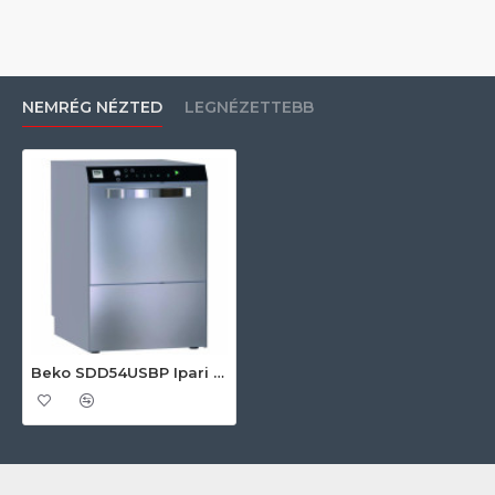
NEMRÉG NÉZTED
LEGNÉZETTEBB
Beko SDD54USBP Ipari edénymosogató