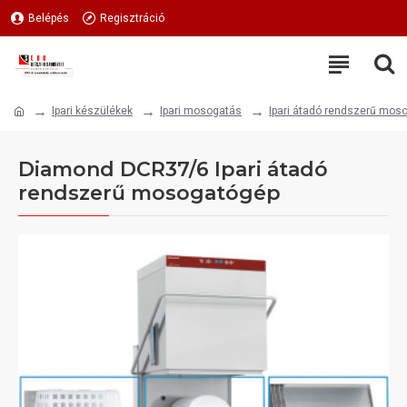
Belépés
Regisztráció
Ipari készülékek
Ipari mosogatás
Ipari átadó rendszerű mos
Diamond DCR37/6 Ipari átadó
rendszerű mosogatógép