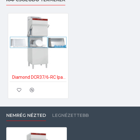
Diamond DCR37/6-RC Ipari átadó rendszerű mosogatógép
NEMRÉG NÉZTED
LEGNÉZETTEBB