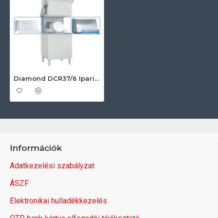
Diamond DCR37/6 Ipari átadó rendszerű mosogatógép
Információk
Adatkezelési szabályzat
ÁSZF
Elektronikai hulladékkezelés