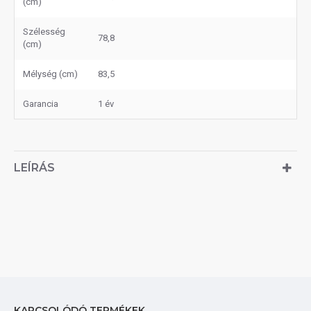
(cm)
Szélesség
78,8
(cm)
Mélység (cm)
83,5
Garancia
1 év
LEÍRÁS
KAPCSOLÓDÓ TERMÉKEK