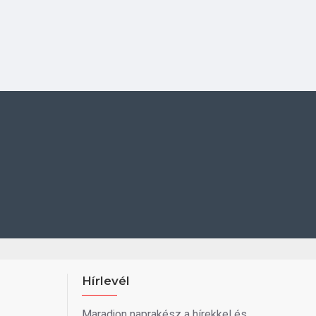
Hírlevél
Maradjon naprakész a hírekkel és