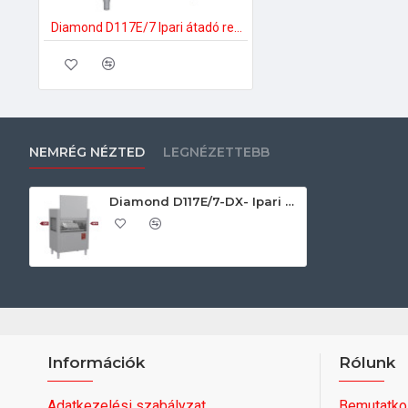
Diamond D117E/7 Ipari átadó rendszerű mosogatógép
NEMRÉG NÉZTED
LEGNÉZETTEBB
Diamond D117E/7-DX- Ipari átadó rendszerű mosogatógép
Információk
Rólunk
Adatkezelési szabályzat
Bemutatko