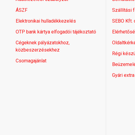
ÁSZF
Szállítási 
Elektronikai hulladékkezelés
SEBO Kft.
OTP bank kártya elfogadói tájékoztató
Elérhetős
Cégeknek pályázatokhoz,
Oldaltkérk
közbeszerzésekhez
Régi készü
Csomagajánlat
Beüzemel
Gyári extra