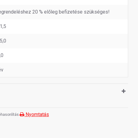
grendeléshez 20 % előleg befizetése szükséges!
1,5
5,0
,0
év
Nyomtatás
hasonlítás