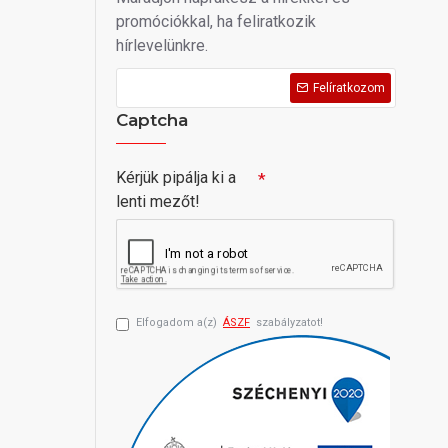
promóciókkal, ha feliratkozik
hírlevelünkre.
Felíratkozom
Captcha
Kérjük pipálja ki a
lenti mezőt!
Elfogadom a(z)
ÁSZF
szabályzatot!