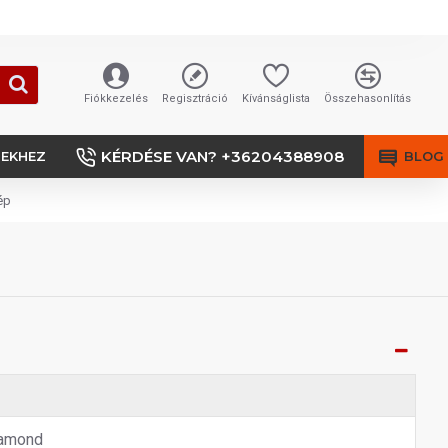
Fiókkezelés
Regisztráció
Kívánságlista
Összehasonlítás
KÉRDÉSE VAN? +36204388908
SEKHEZ
BLOG
ép
amond