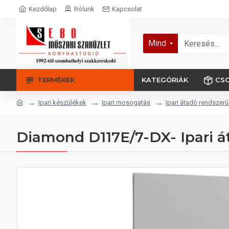
Kezdőlap
Rólunk
Kapcsolat
Mind
TERMÉKEK
KATEGÓRIÁK
CS
Ipari készülékek
Ipari mosogatás
Ipari átadó rendsze
Diamond D117E/7-DX- Ipari 