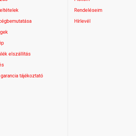
feltételek
Rendeléseim
 cégbemutatása
Hírlevél
égek
ép
lék elszállítás
és
 garancia tájékoztató