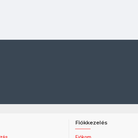
Fiókkezelés
zás
Fiókom