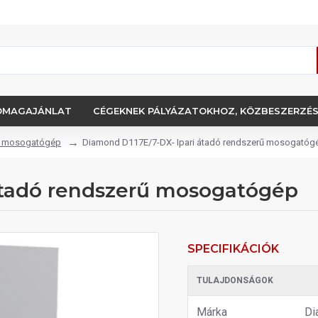
OMAGAJÁNLAT
CÉGEKNEK PÁLYÁZATOKHOZ, KÖZBESZERZÉ
rű mosogatógép
Diamond D117E/7-DX- Ipari átadó rendszerű mosogatóg
átadó rendszerű mosogatógép
SPECIFIKÁCIÓK
TULAJDONSÁGOK
Márka
Di