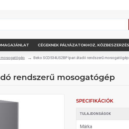
OMAGAJÁNLAT
CÉGEKNEK PÁLYÁZATOKHOZ, KÖZBESZERZÉ
rű mosogatógép
Beko SCD534US2BP Ipari átadó rendszerű mosogatógép
adó rendszerű mosogatógép
SPECIFIKÁCIÓK
TULAJDONSÁGOK
Márka