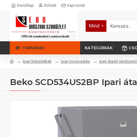
Kezdőlap
Rólunk
Kapcsolat
Mind
TERMÉKEK
KATEGÓRIÁK
CS
Ipari készülékek
Ipari mosogatás
Ipari átadó rendsze
Beko SCD534US2BP Ipari át