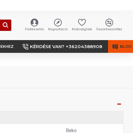
Fiókkezelés
Regisztráció
Kívánságlista
Összehasonlítás
KÉRDÉSE VAN? +36204388908
SEKHEZ
BLOG
Beko