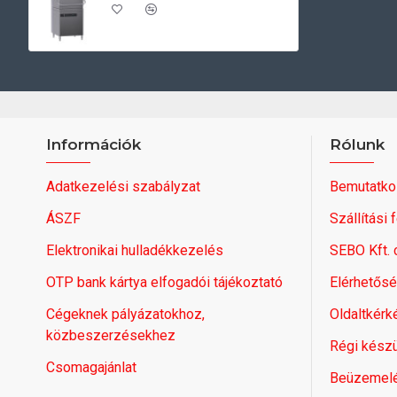
Információk
Rólunk
Adatkezelési szabályzat
Bemutatko
ÁSZF
Szállítási 
Elektronikai hulladékkezelés
SEBO Kft.
OTP bank kártya elfogadói tájékoztató
Elérhetős
Cégeknek pályázatokhoz,
Oldaltkérk
közbeszerzésekhez
Régi készü
Csomagajánlat
Beüzemel