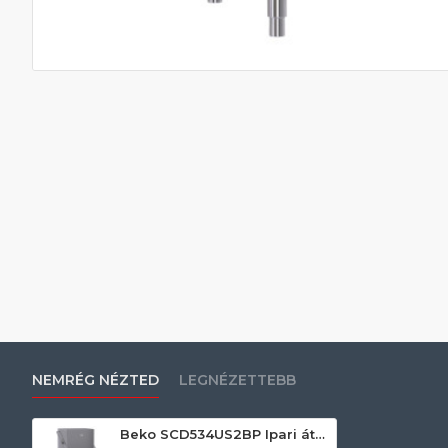
NEMRÉG NÉZTED
LEGNÉZETTEBB
Beko SCD534US2BP Ipari átadó rendszerű mosogatógép