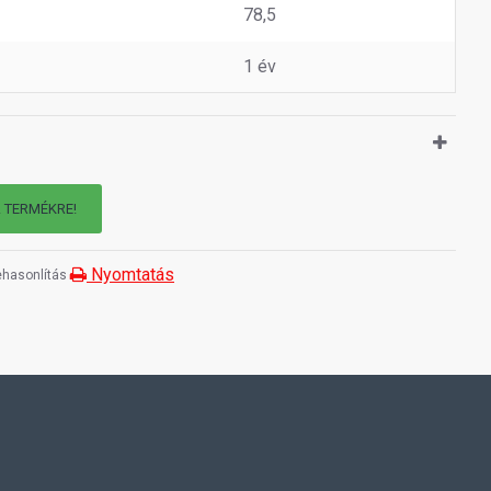
78,5
1 év
A TERMÉKRE!
Nyomtatás
hasonlítás