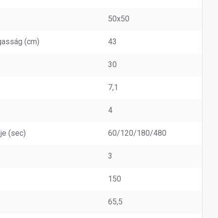
50x50
gasság (cm)
43
30
7,1
4
je (sec)
60/120/180/480
3
150
65,5