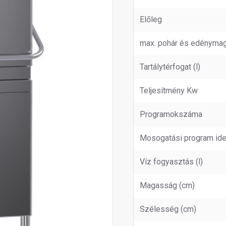
Előleg
max. pohár és edényma
Tartálytérfogat (l)
Teljesítmény Kw
Programokszáma
Mosogatási program ide
Víz fogyasztás (l)
Magasság (cm)
Szélesség (cm)