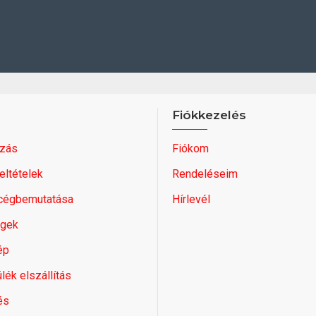
Fiókkezelés
zás
Fiókom
feltételek
Rendeléseim
 cégbemutatása
Hírlevél
égek
ép
lék elszállítás
és