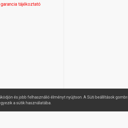
 garancia tájékoztató
ködjön és jobb felhasználió élményt nyújtson. A Süti beállítások gombr
egyezik a sütik használatába.