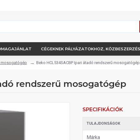
OMAGAJÁNLAT
CÉGEKNEK PÁLYÁZATOKHOZ, KÖZBESZERZÉ
rű mosogatógép
Beko HCL534SACBP Ipari átadó rendszerű mosogatógép
adó rendszerű mosogatógép
SPECIFIKÁCIÓK
TULAJDONSÁGOK
Márka