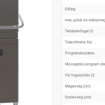
Előleg
max. pohár és edényma
Tartálytérfogat (l)
Teljesítmény Kw
Programokszáma
Mosogatási program ide
Víz fogyasztás (l)
Magasság (cm)
Szélesség (cm)