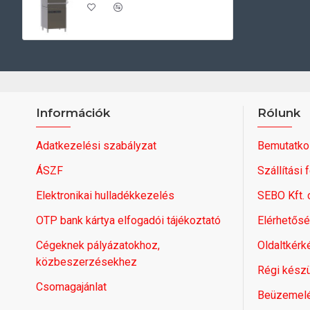
Információk
Rólunk
Adatkezelési szabályzat
Bemutatko
ÁSZF
Szállítási 
Elektronikai hulladékkezelés
SEBO Kft.
OTP bank kártya elfogadói tájékoztató
Elérhetős
Cégeknek pályázatokhoz,
Oldaltkérk
közbeszerzésekhez
Régi készü
Csomagajánlat
Beüzemel