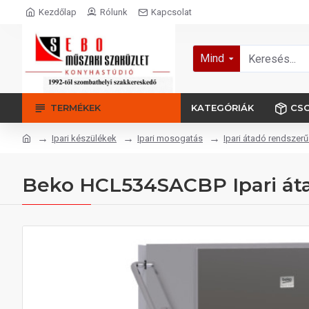
Kezdőlap
Rólunk
Kapcsolat
Mind
TERMÉKEK
KATEGÓRIÁK
CS
Ipari készülékek
Ipari mosogatás
Ipari átadó rendsze
Beko HCL534SACBP Ipari át