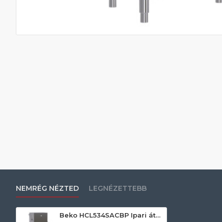
NEMRÉG NÉZTED
LEGNÉZETTEBB
Beko HCL534SACBP Ipari átadó rendszerű mosogatógép