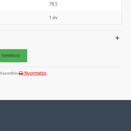
78,5
1 év
A TERMÉKRE!
Nyomtatás
hasonlítás