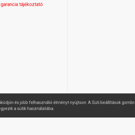
 garancia tájékoztató
ködjön és jobb felhasználió élményt nyújtson. A Süti beállítások gombr
egyezik a sütik használatába.