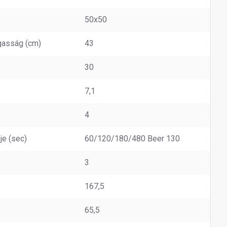
50x50
gasság (cm)
43
30
7,1
4
je (sec)
60/120/180/480 Beer 130
3
167,5
65,5