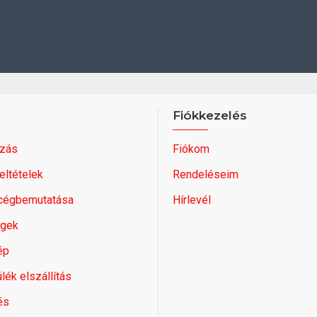
Fiókkezelés
zás
Fiókom
feltételek
Rendeléseim
 cégbemutatása
Hírlevél
égek
ép
lék elszállítás
és