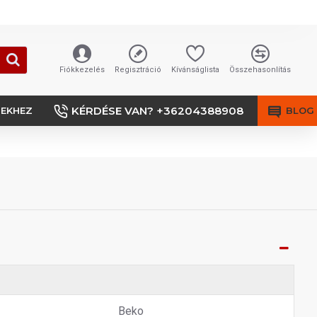
Fiókkezelés
Regisztráció
Kívánságlista
Összehasonlítás
KÉRDÉSE VAN? +36204388908
SEKHEZ
BLOG
Beko