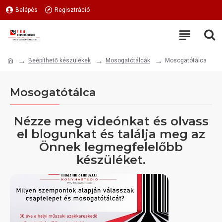
Belépés
Regisztráció
Beépíthető készülékek
Mosogatótálcák
Mosogatótálca
Mosogatótálca
Nézze meg videónkat és olvass
el blogunkat és találja meg az
Önnek legmegfelelőbb
készüléket.