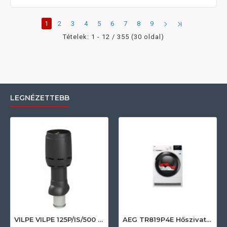
1
2
3
4
5
6
7
8
9
Tételek: 1 - 12 / 355 (30 oldal)
LEGNÉZETTEBB
VILPE VILPE 125P/IS/500 FLOW tetőszellőző, fekete Szellőztető ventilátor tartozékok
AEG TR819P4E Hőszivattyús szárítógép