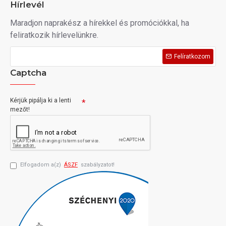
Hírlevél
Maradjon naprakész a hírekkel és promóciókkal, ha
feliratkozik hírlevelünkre.
Felíratkozom
Captcha
Kérjük pipálja ki a lenti
mezőt!
Elfogadom a(z)
ÁSZF
szabályzatot!