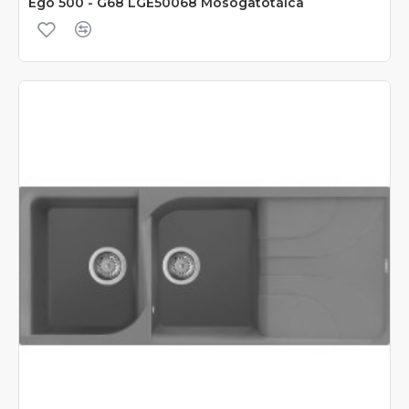
Ego 500 - G68 LGE50068 Mosogatótálca