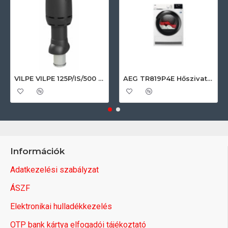
VILPE VILPE 125P/IS/500 FLOW tetőszellőző, fekete Szellőztető ventilátor tartozékok
AEG TR819P4E Hőszivattyús szárítógép
Információk
Adatkezelési szabályzat
ÁSZF
Elektronikai hulladékkezelés
OTP bank kártya elfogadói tájékoztató