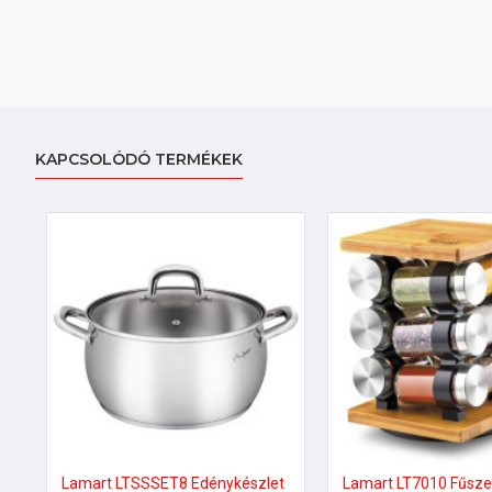
KAPCSOLÓDÓ TERMÉKEK
Lamart LTSSSET8 Edénykészlet