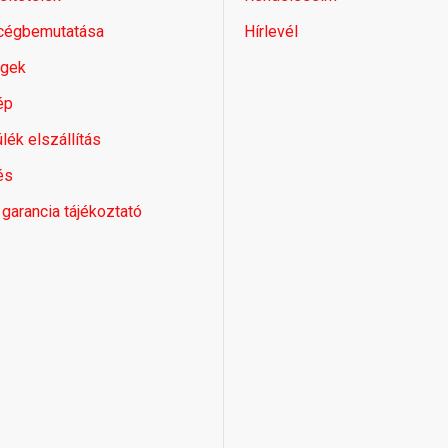
 cégbemutatása
Hírlevél
égek
ép
lék elszállítás
és
 garancia tájékoztató