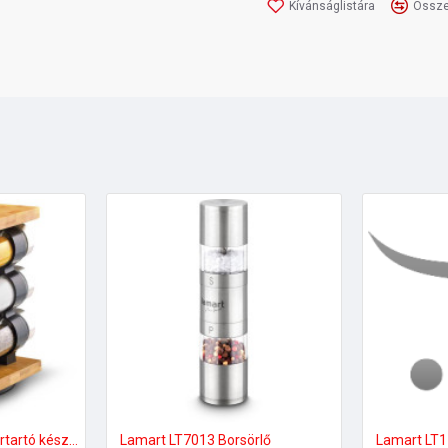
Kívánságlistára
Össze
Lamart LT7010 Fűszertartó készlet
Lamart LT7013 Borsörlő
Lamart LT1