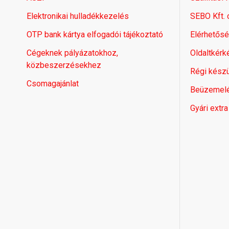
Elektronikai hulladékkezelés
SEBO Kft.
OTP bank kártya elfogadói tájékoztató
Elérhetős
Cégeknek pályázatokhoz,
Oldaltkérk
közbeszerzésekhez
Régi készü
Csomagajánlat
Beüzemel
Gyári extra