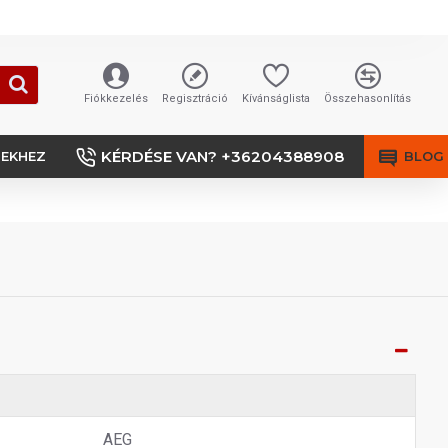
Fiókkezelés
Regisztráció
Kívánságlista
Összehasonlítás
KÉRDÉSE VAN? +36204388908
SEKHEZ
BLOG
AEG