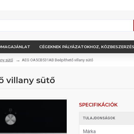
OMAGAJÁNLAT
CÉGEKNEK PÁLYÁZATOKHOZ, KÖZBESZERZÉ
any sütő
AEG OA5CB531AB Beépíthető villany sütő
villany sütő
SPECIFIKÁCIÓK
TULAJDONSÁGOK
Márka