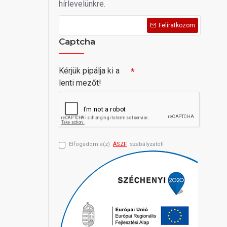
hírlevelünkre.
Felíratkozom
Captcha
Kérjük pipálja ki a
lenti mezőt!
Elfogadom a(z)
ÁSZF
szabályzatot!