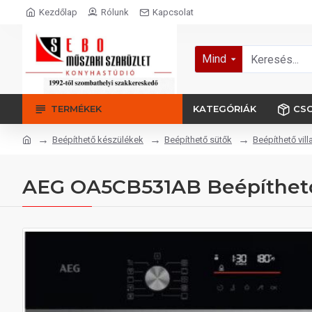
Kezdőlap
Rólunk
Kapcsolat
Mind
TERMÉKEK
KATEGÓRIÁK
CS
Beépíthető készülékek
Beépíthető sütők
Beépíthető vill
AEG OA5CB531AB Beépíthető 