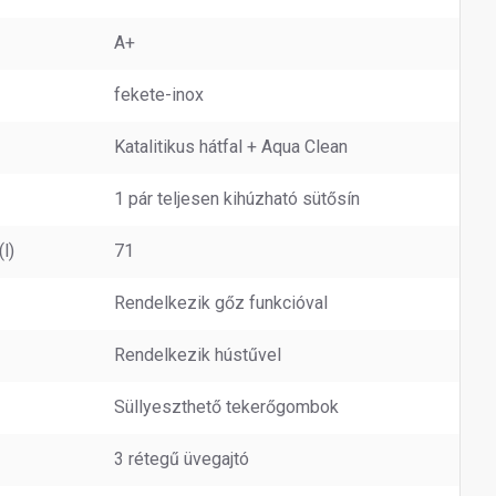
A+
fekete-inox
Katalitikus hátfal + Aqua Clean
1 pár teljesen kihúzható sütősín
l)
71
Rendelkezik gőz funkcióval
Rendelkezik hústűvel
Süllyeszthető tekerőgombok
3 rétegű üvegajtó