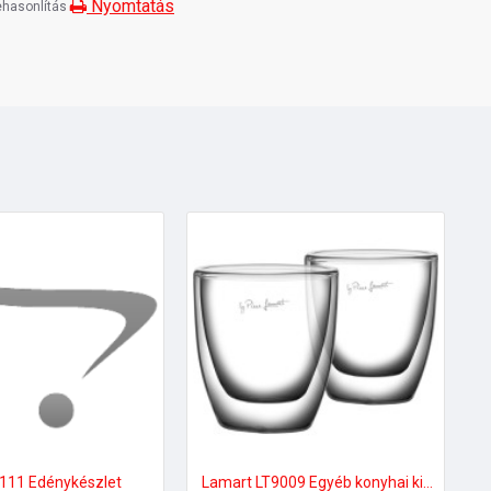
Nyomtatás
hasonlítás
111 Edénykészlet
Lamart LT9009 Egyéb konyhai kiegészítők