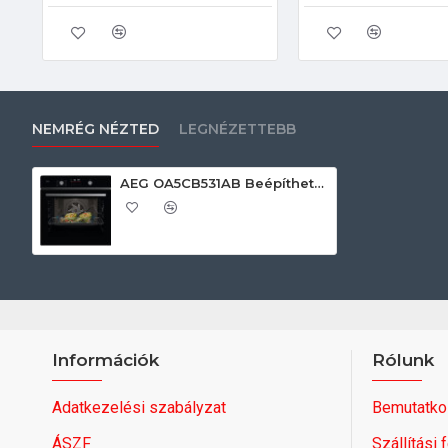
NEMRÉG NÉZTED
LEGNÉZETTEBB
AEG OA5CB531AB Beépíthető villany sütő
Információk
Rólunk
Adatkezelési szabályzat
Bemutatko
ÁSZF
Szállítási 