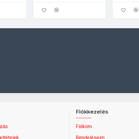
Fiókkezelés
zás
Fiókom
feltételek
Rendeléseim