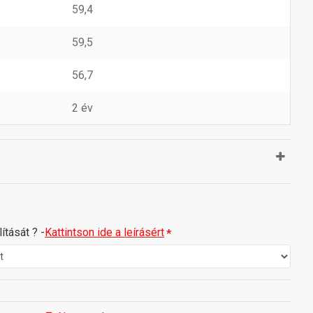
59,4
59,5
56,7
2 év
ítását ? -
Kattintson ide a leírásért