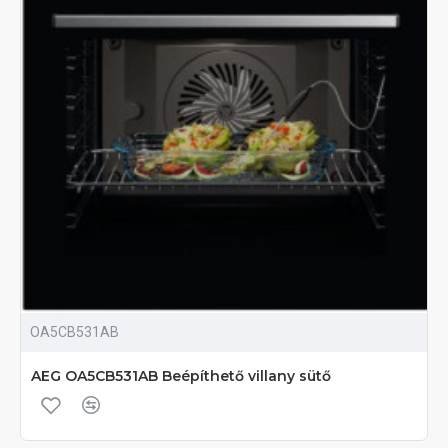
OA5CB531AB
AEG OA5CB531AB Beépíthető villany sütő