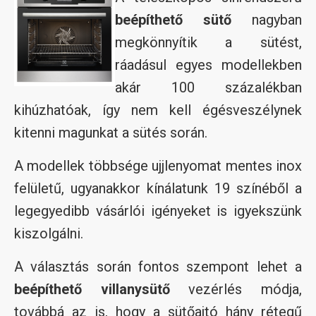
beépíthető sütő
nagyban
megkönnyítik a sütést,
ráadásul egyes modellekben
akár 100 százalékban
kihúzhatóak, így nem kell égésveszélynek
kitenni magunkat a sütés során.
A modellek többsége ujjlenyomat mentes inox
felületű, ugyanakkor kínálatunk 19 színéből a
legegyedibb vásárlói igényeket is igyekszünk
kiszolgálni.
A választás során fontos szempont lehet a
beépíthető villanysütő
vezérlés módja,
továbbá az is, hogy a sütőajtó hány rétegű