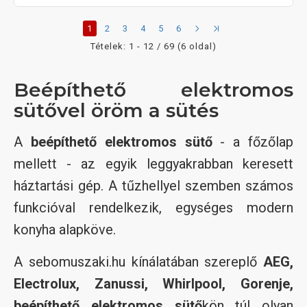
1
2
3
4
5
6
Tételek: 1 - 12 / 69 (6 oldal)
Beépíthető elektromos
sütővel öröm a sütés
A
beépíthető elektromos sütő
- a főzőlap
mellett - az egyik leggyakrabban keresett
háztartási gép. A tűzhellyel szemben számos
funkcióval rendelkezik, egységes modern
konyha alapköve.
A sebomuszaki.hu kínálatában szereplő
AEG,
Electrolux, Zanussi, Whirlpool, Gorenje,
beépíthető elektromos sütő
kön túl olyan