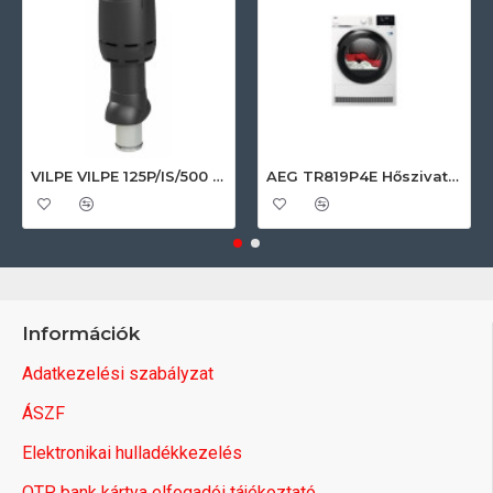
VILPE VILPE 125P/IS/500 FLOW tetőszellőző, fekete Szellőztető ventilátor tartozékok
AEG TR819P4E Hőszivattyús szárítógép
Információk
Adatkezelési szabályzat
ÁSZF
Elektronikai hulladékkezelés
OTP bank kártya elfogadói tájékoztató