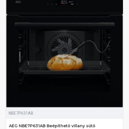
NBE7P631AB
AEG NBE7P631AB Beépíthető villany sütő