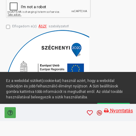
Elfogadom a(z)
ÁSZF
szabályzatot!
Ez a weboldal sütiket(cookie-kat) használ azért, hogy a weboldal
működjön és jobb felhasználió élményt nyújtson. A Süti beállítások
gombra kattintva több információt is megtudhat erről. Az oldal további
használatával beleegyezik a sütik használatába.
Süti beállítások
Elfogadom
Profimuszaki.hu - exPanda ERP
Nyomtatás
Sütik kezelése