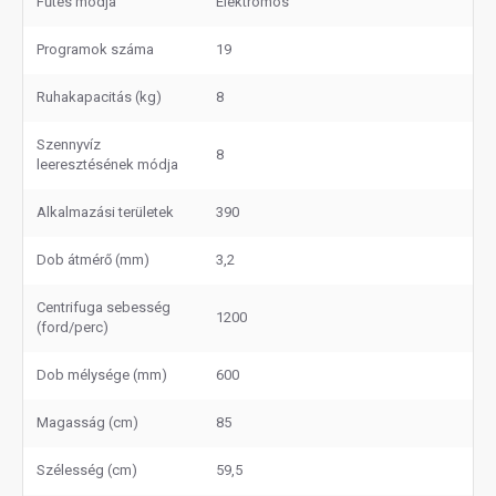
Fűtés módja
Elektromos
Programok száma
19
Ruhakapacitás (kg)
8
Szennyvíz
8
leeresztésének módja
Alkalmazási területek
390
Dob átmérő (mm)
3,2
Centrifuga sebesség
1200
(ford/perc)
Dob mélysége (mm)
600
Magasság (cm)
85
Szélesség (cm)
59,5