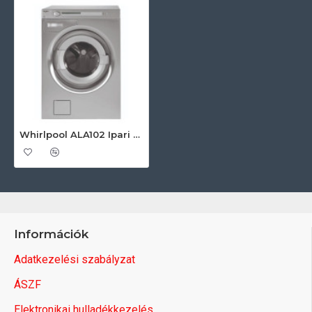
Whirlpool ALA102 Ipari mosógép
Információk
Adatkezelési szabályzat
ÁSZF
Elektronikai hulladékkezelés