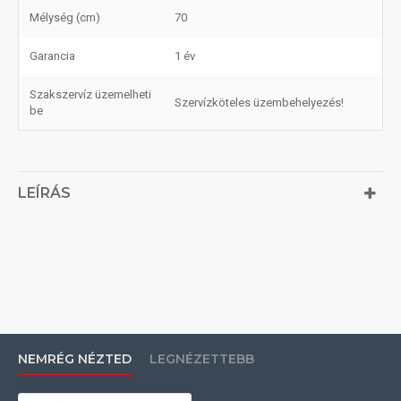
Mélység (cm)
70
Garancia
1 év
Szakszervíz üzemelheti
Szervízköteles üzembehelyezés!
be
LEÍRÁS
NEMRÉG NÉZTED
LEGNÉZETTEBB