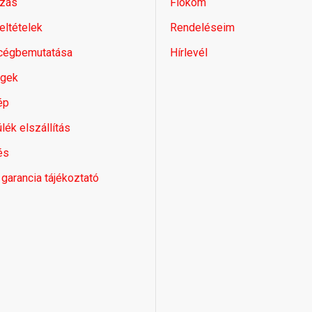
zás
Fiókom
feltételek
Rendeléseim
 cégbemutatása
Hírlevél
égek
ép
lék elszállítás
és
 garancia tájékoztató