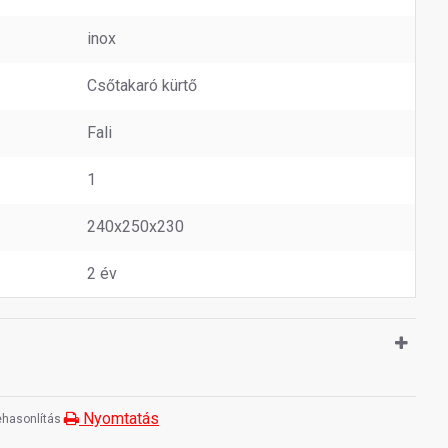
inox
Csőtakaró kürtő
Fali
1
240x250x230
2 év
Nyomtatás
hasonlítás