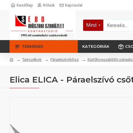
Kezdőlap
Rólunk
Kapcsolat
Mind
TERMÉKEK
KATEGÓRIÁK
CS
Tartozékok
Páraelszívókhoz
Kürtőhosszabbító páraels
Elica ELICA - Páraelszívó c