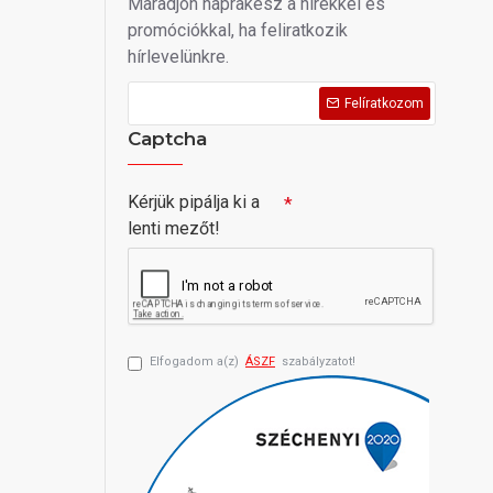
Maradjon naprakész a hírekkel és
promóciókkal, ha feliratkozik
hírlevelünkre.
Felíratkozom
Captcha
Kérjük pipálja ki a
lenti mezőt!
Elfogadom a(z)
ÁSZF
szabályzatot!