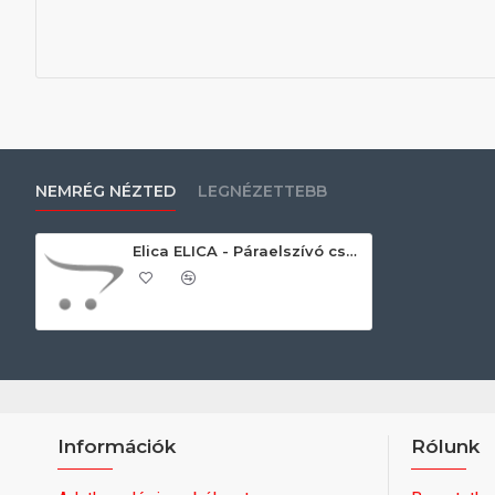
NEMRÉG NÉZTED
LEGNÉZETTEBB
Elica ELICA - Páraelszívó csőtakaró kürtő SPOT H230 Kürtőhosszabbító páraelszívóhoz
Információk
Rólunk