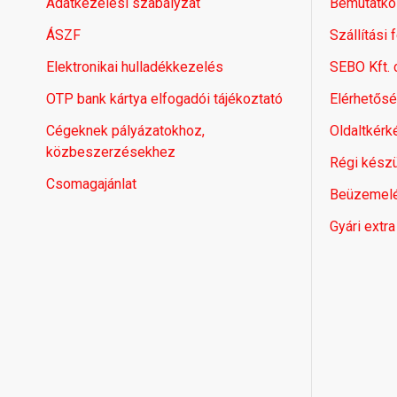
Adatkezelési szabályzat
Bemutatko
ÁSZF
Szállítási 
Elektronikai hulladékkezelés
SEBO Kft.
OTP bank kártya elfogadói tájékoztató
Elérhetős
Cégeknek pályázatokhoz,
Oldaltkérk
közbeszerzésekhez
Régi készü
Csomagajánlat
Beüzemel
Gyári extra