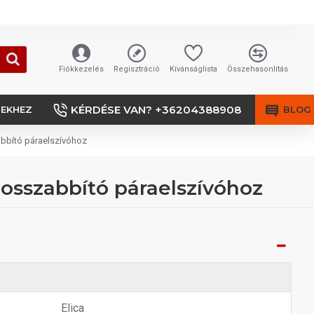
Fiókkezelés
Regisztráció
Kívánságlista
Összehasonlítás
KÉRDÉSE VAN? +36204388908
SEKHEZ
BLOG
abbító páraelszívóhoz
hosszabbító páraelszívóhoz
Elica