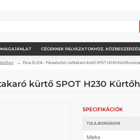
OMAGAJÁNLAT
CÉGEKNEK PÁLYÁZATOKHOZ, KÖZBESZERZÉ
zívóhoz
Elica ELICA - Páraelszívó csőtakaró kürtő SPOT H230 Kürtőhossz
sőtakaró kürtő SPOT H230 Kürtő
SPECIFIKÁCIÓK
TULAJDONSÁGOK
Márka