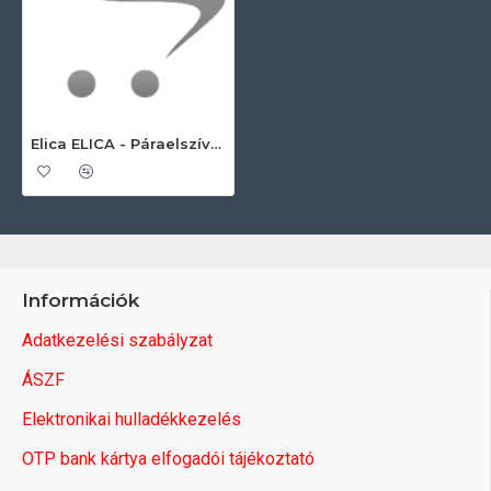
Elica ELICA - Páraelszívó csőtakaró kürtő készlet sziget elszívókhoz H1190-1585, inox Kürtőhosszabbító páraelszívóhoz
Információk
Adatkezelési szabályzat
ÁSZF
Elektronikai hulladékkezelés
OTP bank kártya elfogadói tájékoztató