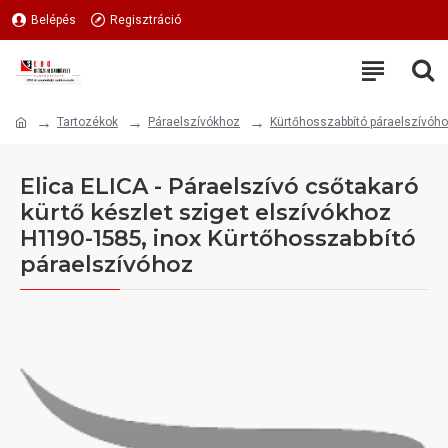
Belépés
Regisztráció
Tartozékok
Páraelszívókhoz
Kürtőhosszabbító páraelszívóh
Elica ELICA - Páraelszívó csőtakaró
kürtő készlet sziget elszívókhoz
H1190-1585, inox Kürtőhosszabbító
páraelszívóhoz