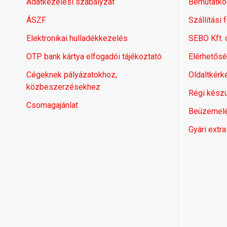
Adatkezelési szabályzat
Bemutatko
ÁSZF
Szállítási 
Elektronikai hulladékkezelés
SEBO Kft.
OTP bank kártya elfogadói tájékoztató
Elérhetős
Cégeknek pályázatokhoz,
Oldaltkérk
közbeszerzésekhez
Régi készü
Csomagajánlat
Beüzemel
Gyári extra