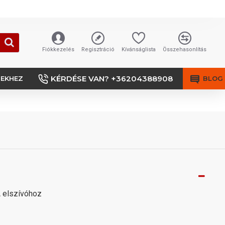
Fiókkezelés
Regisztráció
Kívánságlista
Összehasonlítás
KÉRDÉSE VAN? +36204388908
SEKHEZ
BLOG
 elszívóhoz