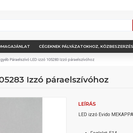
OMAGAJÁNLAT
CÉGEKNEK PÁLYÁZATOKHOZ, KÖZBESZERZÉ
Egyéb Páraelszívó LED izzó 105283 Izzó páraelszívóhoz
05283 Izzó páraelszívóhoz
LEÍRÁS
LED izzó Evido MEKAPPA