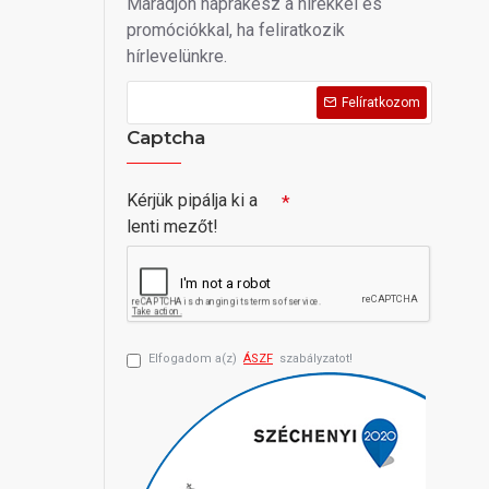
Maradjon naprakész a hírekkel és
promóciókkal, ha feliratkozik
hírlevelünkre.
Felíratkozom
Captcha
Kérjük pipálja ki a
lenti mezőt!
Elfogadom a(z)
ÁSZF
szabályzatot!