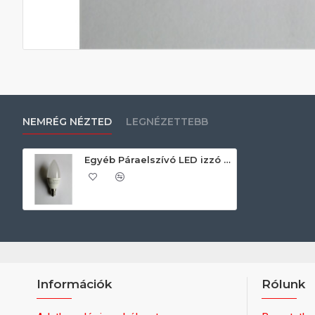
NEMRÉG NÉZTED
LEGNÉZETTEBB
Egyéb Páraelszívó LED izzó 105283 Izzó páraelszívóhoz
Információk
Rólunk