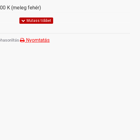
00 K (meleg fehér)
-240V / 50Hz
7 mm
Nyomtatás
hasonlítás
15 000 óra
°