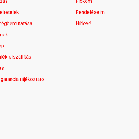
zás
Fiókom
feltételek
Rendeléseim
 cégbemutatása
Hírlevél
égek
ép
lék elszállítás
és
 garancia tájékoztató