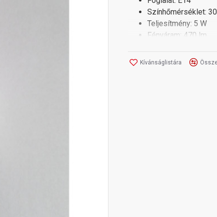
Foglalat: E14
Színhőmérséklet: 30
Teljesítmény: 5 W
Fényáram: 470 lm
Tápegység: AC: 220
Méret: 103 mm x 3
Kívánságlistára
Össze
Átlagos élettartam: 
Világítási szög: 160