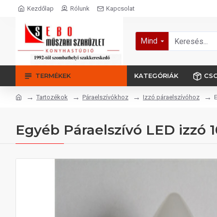
Kezdőlap
Rólunk
Kapcsolat
Mind
TERMÉKEK
KATEGÓRIÁK
CS
Tartozékok
Páraelszívókhoz
Izzó páraelszívóhoz
Egyéb Páraelszívó LED izzó 1