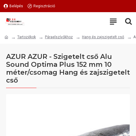
Belépés
Regisztráció
Tartozékok
Páraelszívókhoz
Hang és zajszigetelt cső
A
AZUR AZUR - Szigetelt cső Alu
Sound Optima Plus 152 mm 10
méter/csomag Hang és zajszigetelt
cső