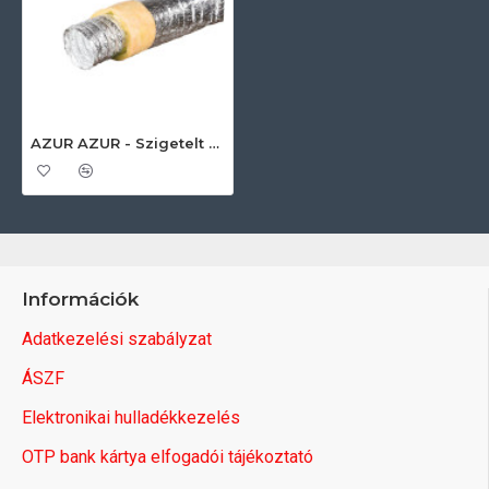
AZUR AZUR - Szigetelt cső Alu Sound Optima Plus 152 mm 10 méter/csomag Hang és zajszigetelt cső
Információk
Adatkezelési szabályzat
ÁSZF
Elektronikai hulladékkezelés
OTP bank kártya elfogadói tájékoztató