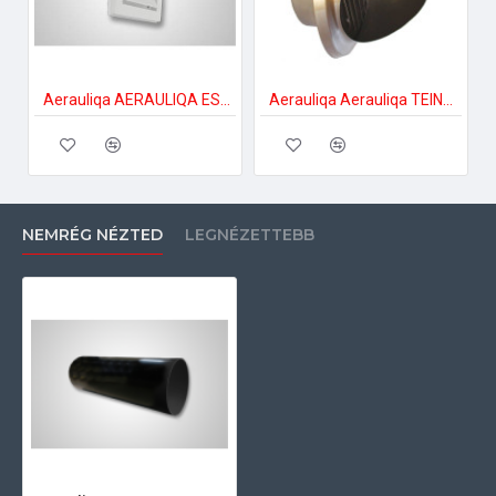
Aerauliqa AERAULIQA ES-100 gravitációs zsalu Zsalu páraelszívóhoz
Aerauliqa Aerauliqa TEINX-100 inox védőrács Szellőztető ventilátor tartozékok
NEMRÉG NÉZTED
LEGNÉZETTEBB