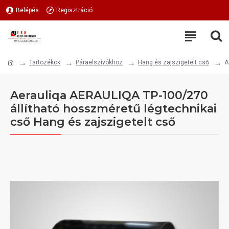
Belépés
Regisztráció
Tartozékok
Páraelszívókhoz
Hang és zajszigetelt cső
A
Aerauliqa AERAULIQA TP-100/270
állítható hosszméretű légtechnikai
cső Hang és zajszigetelt cső