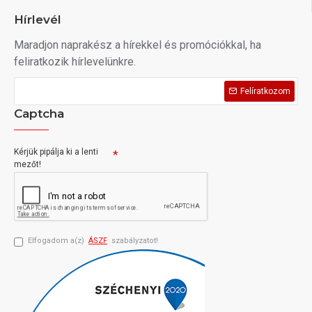
Hírlevél
Maradjon naprakész a hírekkel és promóciókkal, ha
feliratkozik hírlevelünkre.
Felíratkozom
Captcha
Kérjük pipálja ki a lenti
mezőt!
Elfogadom a(z)
ÁSZF
szabályzatot!