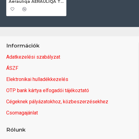
Aerauliqa AERAULIQA TP-100/270 állítható hosszméretű légtechnikai cső Hang és zajszigetelt cső
Információk
Adatkezelési szabályzat
ÁSZF
Elektronikai hulladékkezelés
OTP bank kártya elfogadói tájékoztató
Cégeknek pályázatokhoz, közbeszerzésekhez
Csomagajánlat
Rólunk