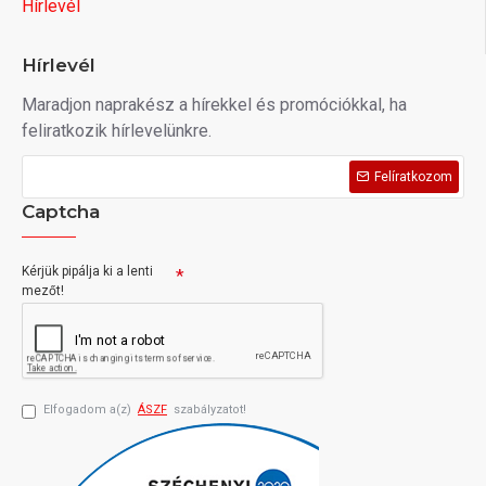
Hírlevél
Hírlevél
Maradjon naprakész a hírekkel és promóciókkal, ha
feliratkozik hírlevelünkre.
Felíratkozom
Captcha
Kérjük pipálja ki a lenti
mezőt!
Elfogadom a(z)
ÁSZF
szabályzatot!