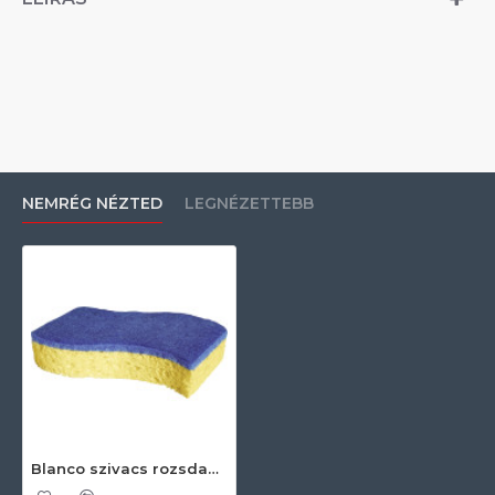
NEMRÉG NÉZTED
LEGNÉZETTEBB
Blanco szivacs rozsdamentes és DURINOX felületekhez (2 db/cs) 123279 Tisztítószer