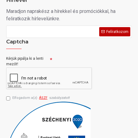
Hírlevél
Maradjon naprakész a hírekkel és promóciókkal, ha
feliratkozik hírlevelünkre.
Felíratkozom
Captcha
Kérjük pipálja ki a lenti
mezőt!
Elfogadom a(z)
ÁSZF
szabályzatot!