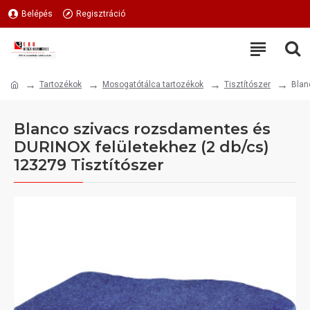
Belépés
Regisztráció
Tartozékok
Mosogatótálca tartozékok
Tisztítószer
Blan
Blanco szivacs rozsdamentes és
DURINOX felületekhez (2 db/cs)
123279 Tisztítószer