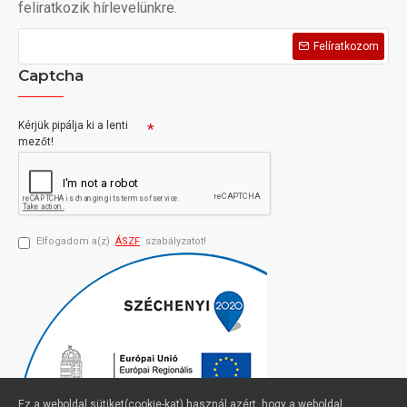
feliratkozik hírlevelünkre.
Felíratkozom
Captcha
Kérjük pipálja ki a lenti
mezőt!
Elfogadom a(z)
ÁSZF
szabályzatot!
Ez a weboldal sütiket(cookie-kat) használ azért, hogy a weboldal