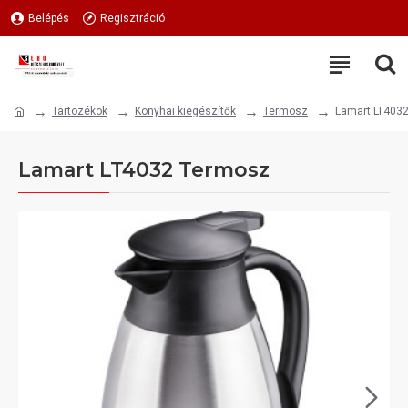
Belépés
Regisztráció
Tartozékok
Konyhai kiegészítők
Termosz
Lamart LT403
Lamart LT4032 Termosz