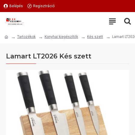
Belépés
Regisztráció
Tartozékok
Konyhai kiegészítők
Kés szett
Lamart LT202
Lamart LT2026 Kés szett