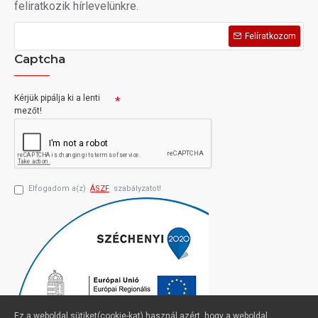
feliratkozik hírlevelünkre.
Felíratkozom
Captcha
Kérjük pipálja ki a lenti
mezőt!
Elfogadom a(z)
ÁSZF
szabályzatot!
Ez a weboldal sütiket(cookie-kat) használ azért, hogy a weboldal