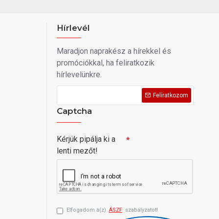
Hírlevél
Maradjon naprakész a hírekkel és
promóciókkal, ha feliratkozik
hírlevelünkre.
Felíratkozom
Captcha
Kérjük pipálja ki a
lenti mezőt!
Elfogadom a(z)
ÁSZF
szabályzatot!