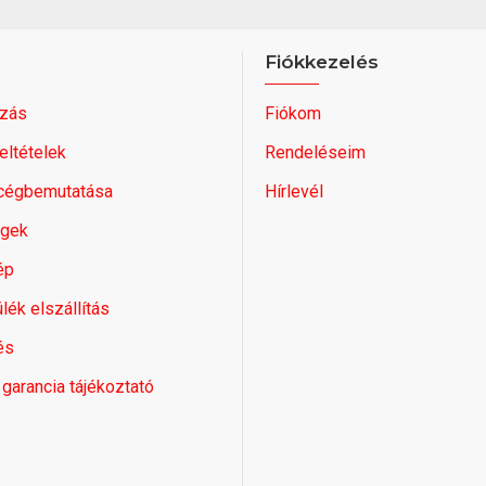
Fiókkezelés
zás
Fiókom
feltételek
Rendeléseim
 cégbemutatása
Hírlevél
égek
ép
lék elszállítás
és
 garancia tájékoztató