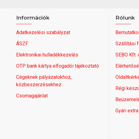
Információk
Rólunk
Adatkezelési szabályzat
Bemutatko
ÁSZF
Szállítási 
Elektronikai hulladékkezelés
SEBO Kft.
OTP bank kártya elfogadói tájékoztató
Elérhetős
Cégeknek pályázatokhoz,
Oldaltkérk
közbeszerzésekhez
Régi készü
Csomagajánlat
Beüzemel
Gyári extra