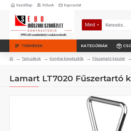
Kezdőlap
Rólunk
Kapcsolat
Mind
TERMÉKEK
KATEGÓRIÁK
CS
Tartozékok
Konyhai kiegészítők
Fűszertartó készlet
Lamart LT7020 Fűszertartó k