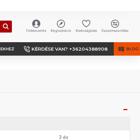
Fiókkezelés
Regisztráció
Kívánságlista
Összehasonlítás
KÉRDÉSE VAN? +36204388908
SEKHEZ
BLOG
3 év