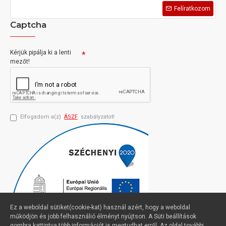
Felíratkozom
Captcha
Kérjük pipálja ki a lenti
mezőt!
Elfogadom a(z)
ÁSZF
szabályzatot!
Ez a weboldal sütiket(cookie-kat) használ azért, hogy a weboldal
működjön és jobb felhasználió élményt nyújtson. A Süti beállítások
gombra kattintva több információt is megtudhat erről. Az oldal további