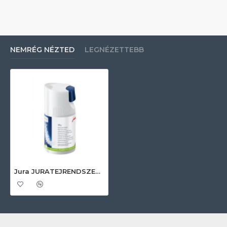
NEMRÉG NÉZTED
LEGNÉZETTEBB
Jura JURATEJRENDSZERTISZTÍTÓ90GADAGOLÓVAL Kávéfőző tisztítószer