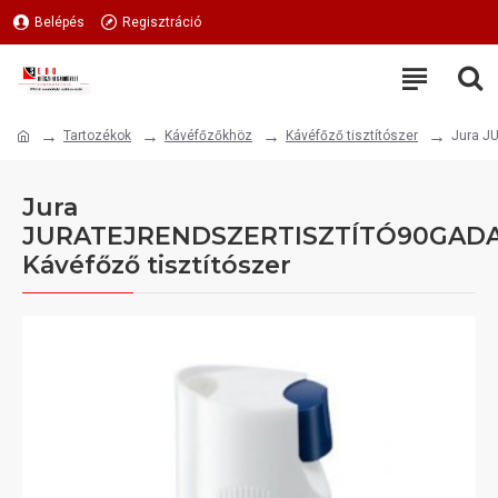
Belépés
Regisztráció
Tartozékok
Kávéfőzőkhöz
Kávéfőző tisztítószer
Jura J
Jura
JURATEJRENDSZERTISZTÍTÓ90GAD
Kávéfőző tisztítószer