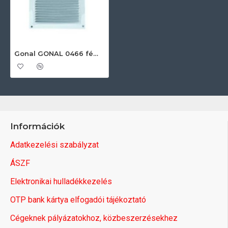
Gonal GONAL 0466 fém rács fehér színben, 170x170 150-es páraelszívóhoz
Információk
Adatkezelési szabályzat
ÁSZF
Elektronikai hulladékkezelés
OTP bank kártya elfogadói tájékoztató
Cégeknek pályázatokhoz, közbeszerzésekhez