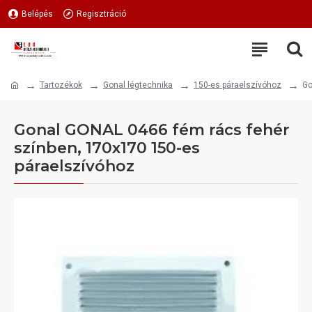
Belépés
Regisztráció
Tartozékok
Gonal légtechnika
150-es páraelszívóhoz
Go
Gonal GONAL 0466 fém rács fehér
színben, 170x170 150-es
páraelszívóhoz