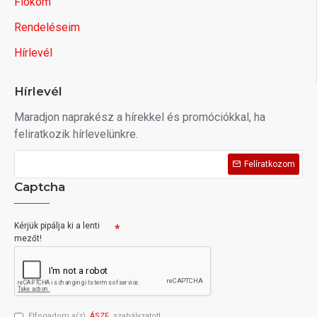
Fiókom
Rendeléseim
Hírlevél
Hírlevél
Maradjon naprakész a hírekkel és promóciókkal, ha
feliratkozik hírlevelünkre.
Felíratkozom
Captcha
Kérjük pipálja ki a lenti
mezőt!
Elfogadom a(z)
ÁSZF
szabályzatot!