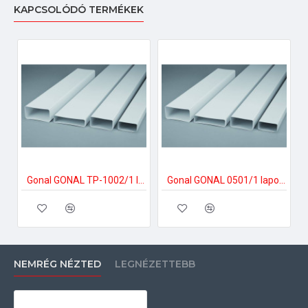
KAPCSOLÓDÓ TERMÉKEK
Gonal GONAL TP-1002/1 lapos csatorna, 55x220 L=1000 125-ös páraelszívóhoz
Gonal GONAL 0501/1 lapos csatorna, 55x110 L=1000 100-as páraelszívóhoz
NEMRÉG NÉZTED
LEGNÉZETTEBB