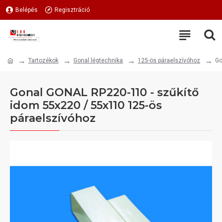
Belépés
Regisztráció
Tartozékok
Gonal légtechnika
125-ös páraelszívóhoz
Go
Gonal GONAL RP220-110 - szűkítő
idom 55x220 / 55x110 125-ös
páraelszívóhoz