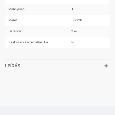
Mennyiség
1
Méret
55x220
Garancia
2 év
Szakszervíz üzemelheti be
N
LEÍRÁS