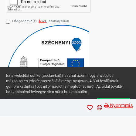
Elfogadom a(z)
ÁSZF
szabályzatot!
Ez a weboldal sütiket(cookie-kat) használ azért, hogy a weboldal
működjön és jobb felhasználió élményt nyújtson. A Süti beállítások
gombra kattintva több információt is megtudhat erről. Az oldal további
használatával beleegyezik a sütik használatába.
Süti beállítások
Elfogadom
Profimuszaki.hu - exPanda ERP
Nyomtatás
Sütik kezelése