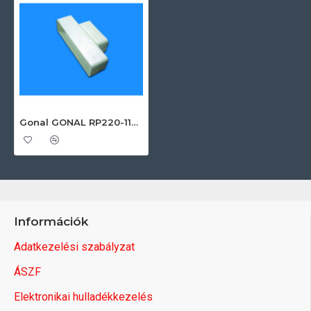
Gonal GONAL RP220-110 - szűkítő idom 55x220 / 55x110 125-ös páraelszívóhoz
Információk
Adatkezelési szabályzat
ÁSZF
Elektronikai hulladékkezelés