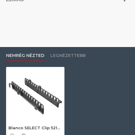
NEMRÉG NÉZTED
LEGNÉZETTEBB
Blanco SELECT Clip 521300 Beépíthető hulladéktároló tartozék