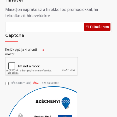
Hírlevél
Maradjon naprakész a hírekkel és promóciókkal, ha
feliratkozik hírlevelünkre.
Felíratkozom
Captcha
Kérjük pipálja ki a lenti
mezőt!
Elfogadom a(z)
ÁSZF
szabályzatot!