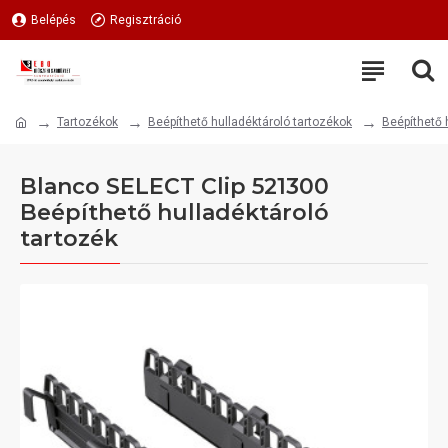
Belépés
Regisztráció
Tartozékok
Beépíthető hulladéktároló tartozékok
Beépíthető 
Blanco SELECT Clip 521300
Beépíthető hulladéktároló
tartozék