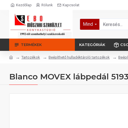
Kezdőlap
Rólunk
Kapcsolat
Mind
TERMÉKEK
KATEGÓRIÁK
CS
Tartozékok
Beépíthető hulladéktároló tartozékok
Beépí
Blanco MOVEX lábpedál 51935