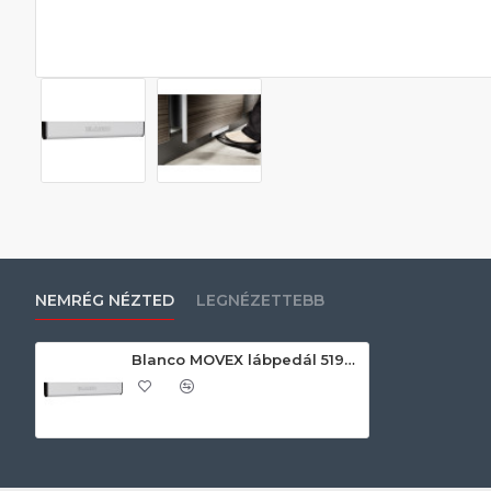
NEMRÉG NÉZTED
LEGNÉZETTEBB
Blanco MOVEX lábpedál 519357 Beépíthető hulladéktároló tartozék