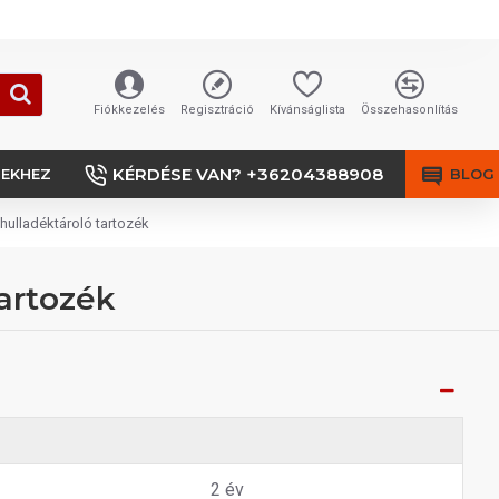
Fiókkezelés
Regisztráció
Kívánságlista
Összehasonlítás
KÉRDÉSE VAN? +36204388908
SEKHEZ
BLOG
ulladéktároló tartozék
artozék
2 év