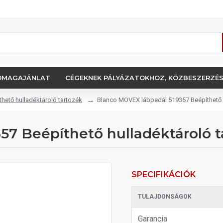
OMAGAJÁNLAT
CÉGEKNEK PÁLYÁZATOKHOZ, KÖZBESZERZÉ
thető hulladéktároló tartozék
Blanco MOVEX lábpedál 519357 Beépíthető h
7 Beépíthető hulladéktároló t
SPECIFIKÁCIÓK
TULAJDONSÁGOK
Garancia