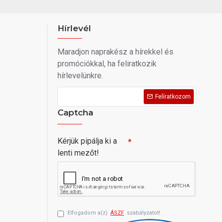
Hírlevél
Maradjon naprakész a hírekkel és
promóciókkal, ha feliratkozik
hírlevelünkre.
Felíratkozom
Captcha
Kérjük pipálja ki a
lenti mezőt!
Elfogadom a(z)
ÁSZF
szabályzatot!