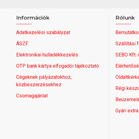
Információk
Rólunk
Adatkezelési szabályzat
Bemutatko
ÁSZF
Szállítási 
Elektronikai hulladékkezelés
SEBO Kft.
OTP bank kártya elfogadói tájékoztató
Elérhetős
Cégeknek pályázatokhoz,
Oldaltkérk
közbeszerzésekhez
Régi készü
Csomagajánlat
Beüzemel
Gyári extra