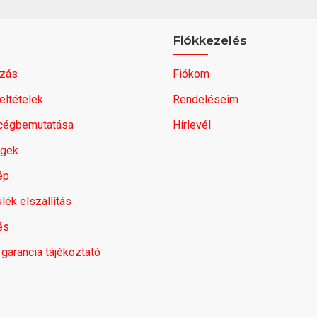
Fiókkezelés
zás
Fiókom
feltételek
Rendeléseim
 cégbemutatása
Hírlevél
égek
ép
lék elszállítás
és
 garancia tájékoztató