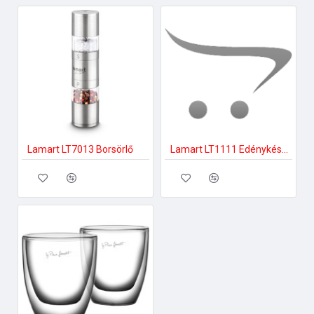
Lamart LT7013 Borsörlő
Lamart LT1111 Edénykészlet