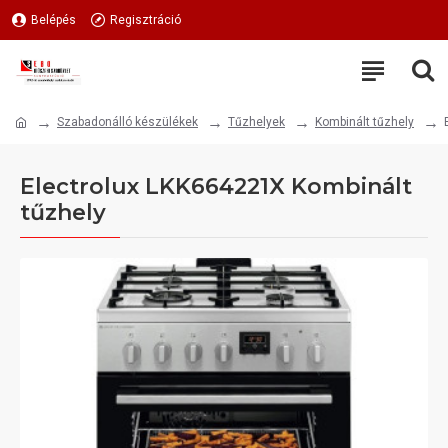
Belépés
Regisztráció
Szabadonálló készülékek
Tűzhelyek
Kombinált tűzhely
Electrolux LKK664221X Kombinált
tűzhely