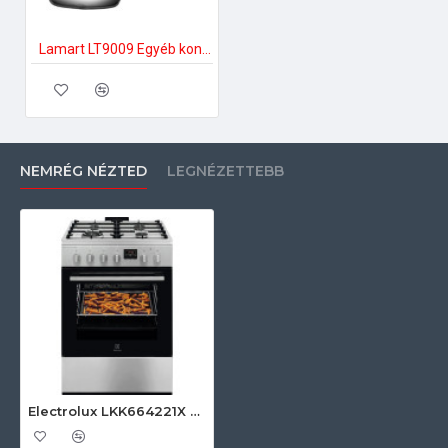
Lamart LT9009 Egyéb konyhai kiegészítők
NEMRÉG NÉZTED
LEGNÉZETTEBB
Electrolux LKK664221X Kombinált tűzhely