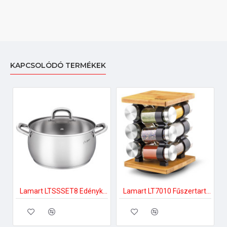
KAPCSOLÓDÓ TERMÉKEK
Lamart LTSSSET8 Edénykészlet
Lamart LT7010 Fűszertartó készlet