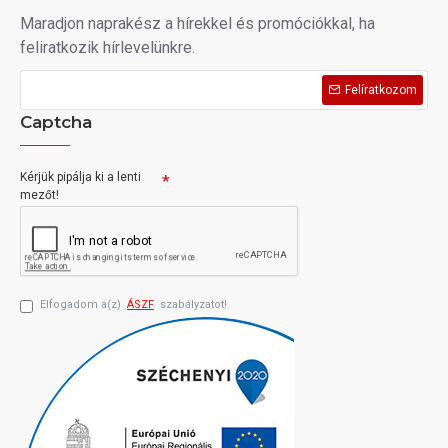
Maradjon naprakész a hírekkel és promóciókkal, ha
feliratkozik hírlevelünkre.
Felíratkozom
Captcha
Kérjük pipálja ki a lenti
mezőt!
Elfogadom a(z)
ÁSZF
szabályzatot!