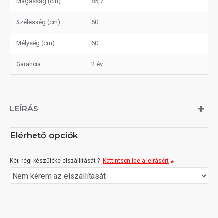
Magasság (cm)
85,7
Szélesség (cm)
60
Mélység (cm)
60
Garancia
2 év
LEÍRÁS
Elérhető opciók
Kéri régi készüléke elszállítását ? -
Kattintson ide a leírásért