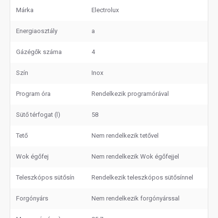
Márka
Electrolux
Energiaosztály
a
Gázégők száma
4
Szín
Inox
Program óra
Rendelkezik programórával
Sütő térfogat (l)
58
Tető
Nem rendelkezik tetővel
Wok égőfej
Nem rendelkezik Wok égőfejjel
Teleszkópos sütősín
Rendelkezik teleszkópos sütősínnel
Forgónyárs
Nem rendelkezik forgónyárssal