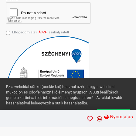
Elfogadom a(z)
ÁSZF
szabályzatot!
Ez a weboldal sütiket(cookie-kat) használ azért, hogy a weboldal
működjön és jobb felhasználió élményt nyújtson. A Süti beállítások
gombra kattintva több információt is megtudhat erről. Az oldal további
használatával beleegyezik a sütik használatába.
Süti beállítások
Elfogadom
Profimuszaki.hu - exPanda ERP
Nyomtatás
Sütik kezelése