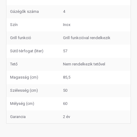
Gázégők száma
4
Szín
Inox
Grill funkció
Grill funkcióval rendelkezik
Sütő térfogat (liter)
57
Tető
Nem rendelkezik tetővel
Magasság (cm)
85,5
Szélesség (cm)
50
Mélység (cm)
60
Garancia
2 év