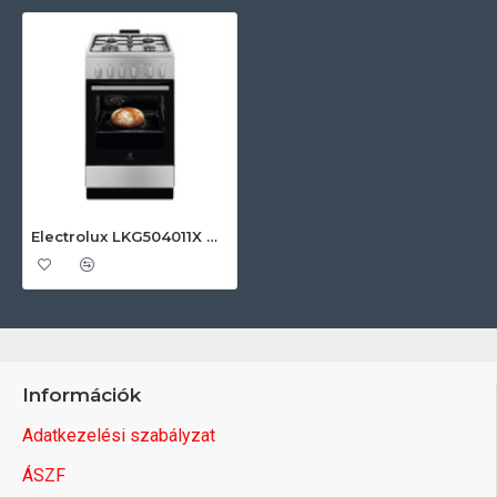
Electrolux LKG504011X Gáz tűzhely
Információk
Adatkezelési szabályzat
ÁSZF