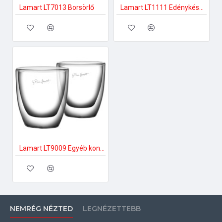
Lamart LT7013 Borsörlő
Lamart LT1111 Edénykészlet
Lamart LT9009 Egyéb konyhai kiegészítők
NEMRÉG NÉZTED
LEGNÉZETTEBB