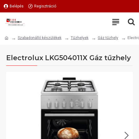
Belépés
Regisztráció
Szabadonálló készülékek
Tűzhelyek
Gáz tűzhely
Electr
Electrolux LKG504011X Gáz tűzhely