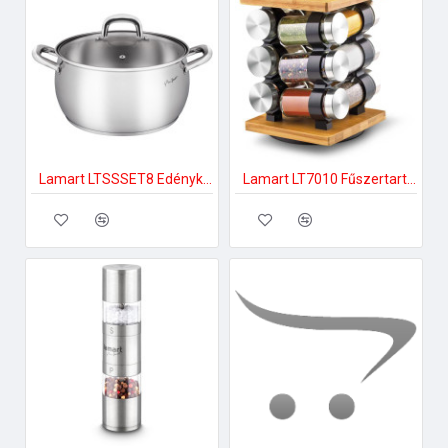
Lamart LTSSSET8 Edénykészlet
Lamart LT7010 Fűszertartó készlet