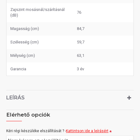
Zajszint mosásnál/szárításnál
76
(dB)
Magasság (cm)
84,7
Szélesség (cm)
59,7
Mélység (cm)
63,1
Garancia
3 év
LEÍRÁS
Elérhető opciók
Kéri régi készüléke elszállítását ? -
Kattintson ide a leírásért