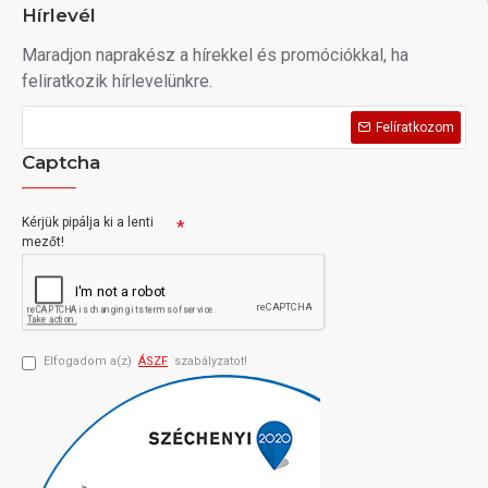
Hírlevél
Maradjon naprakész a hírekkel és promóciókkal, ha
feliratkozik hírlevelünkre.
Felíratkozom
Captcha
Kérjük pipálja ki a lenti
mezőt!
Elfogadom a(z)
ÁSZF
szabályzatot!