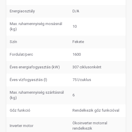
Energiaosztály
D/A
Max. ruhamennyiség mosásnál
10
(kg)
Szín
Fekete
Fordulat/perc
1600
Éves energiafogyasztás (kW)
307 ciklusonként
Éves vízfogyasztás (l)
75 l/cuklus
Max. ruhamennyiség szárításnál
6
(kg)
Gőz funkció
Rendelkezik gőz funkcióval
Ökoinverter motorral
Inverter motor
rendelkezik