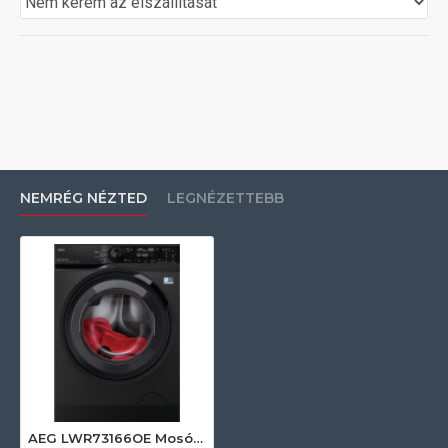
NEMRÉG NÉZTED
LEGNÉZETTEBB
AEG LWR73166OE Mosó-szárítógép