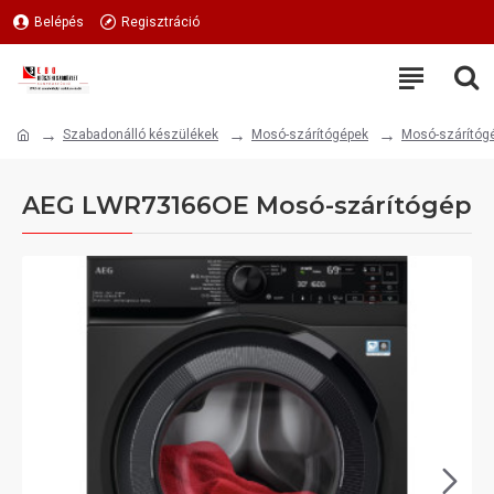
Belépés
Regisztráció
Szabadonálló készülékek
Mosó-szárítógépek
Mosó-szárítóg
AEG LWR73166OE Mosó-szárítógép