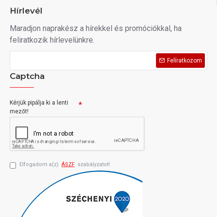
Hírlevél
Maradjon naprakész a hírekkel és promóciókkal, ha
feliratkozik hírlevelünkre.
Felíratkozom
Captcha
Kérjük pipálja ki a lenti
mezőt!
Elfogadom a(z)
ÁSZF
szabályzatot!