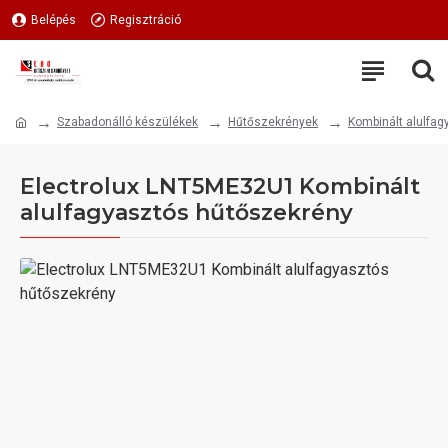
Belépés
Regisztráció
Szabadonálló készülékek
Hűtőszekrények
Kombinált alulfa
Electrolux LNT5ME32U1 Kombinált
alulfagyasztós hűtőszekrény