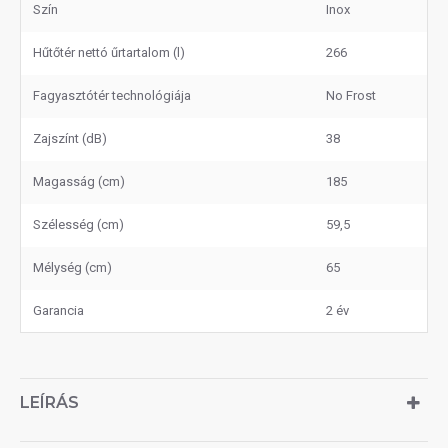
Szín
Inox
Hűtőtér nettó űrtartalom (l)
266
Fagyasztótér technológiája
No Frost
Zajszínt (dB)
38
Magasság (cm)
185
Szélesség (cm)
59,5
Mélység (cm)
65
Garancia
2 év
LEÍRÁS