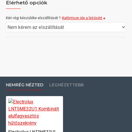
Elérhető opciók
Kéri régi készüléke elszállítását ? -
Kattintson ide a leírásért
NEMRÉG NÉZTED
LEGNÉZETTEBB
Electrolux LNT5ME32U1 Kombinált alulfagyasztós hűtőszekrény