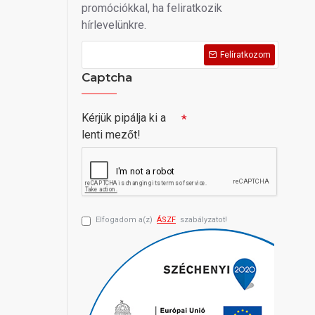
promóciókkal, ha feliratkozik
hírlevelünkre.
Felíratkozom
Captcha
Kérjük pipálja ki a
lenti mezőt!
Elfogadom a(z)
ÁSZF
szabályzatot!