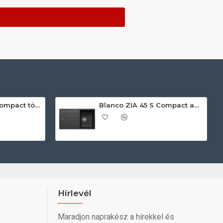
Blanco ZIA 45 S Compact törtfehér exc.n. 527197 Gránit mosogatótálca
Blanco ZIA 45 S Compact antracit exc.n 524721 Gránit mosogatótálca
Hírlevél
Maradjon naprakész a hírekkel és