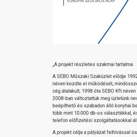
„A projekt részletes szakmai tartalma:
A SEBO Műszaki Szaküzlet elődje 1992-
néven kezdte el működését, mindössze k
cég átalakult, 1998 óta SEBO Kft néven 
2008-ban változtattuk meg üzletünk ne
beépíthető és szabadon álló konyhai 
több mint 10.000 db-os választékkal, é
telefon előfizetési szolgáltatásokkal á
A projekt célja a pályázat felhívássa