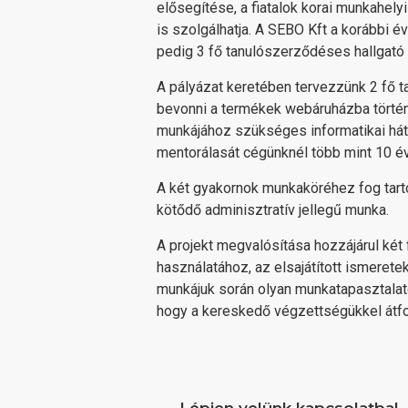
elősegítése, a fiatalok korai munkahel
is szolgálhatja. A SEBO Kft a korábbi 
pedig 3 fő tanulószerződéses hallgató tö
A pályázat keretében tervezzünk 2 fő t
bevonni a termékek webáruházba történő
munkájához szükséges informatikai hát
mentorálasát cégünknél több mint 10 é
A két gyakornok munkaköréhez fog tarto
kötődő adminisztratív jellegű munka.
A projekt megvalósítása hozzájárul két
használatához, az elsajátított ismere
munkájuk során olyan munkatapasztalato
hogy a kereskedő végzettségükkel átfog
Lépjen velünk kapcsolatba!