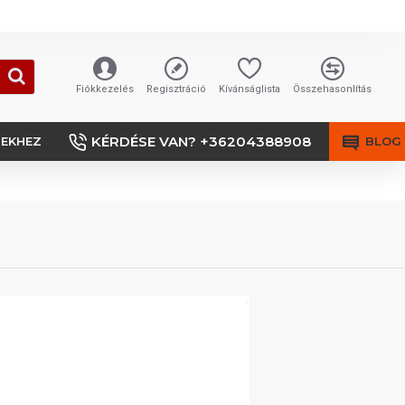
Fiókkezelés
Regisztráció
Kívánságlista
Összehasonlítás
KÉRDÉSE VAN? +36204388908
SEKHEZ
BLOG