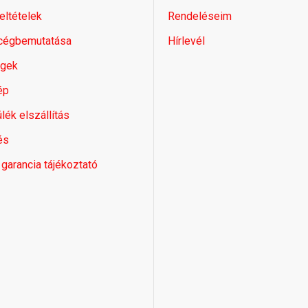
feltételek
Rendeléseim
 cégbemutatása
Hírlevél
égek
ép
lék elszállítás
és
 garancia tájékoztató