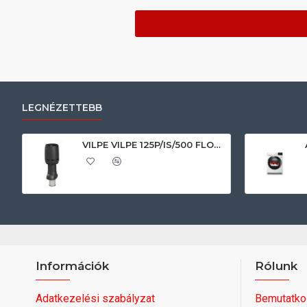
LEGNÉZETTEBB
VILPE VILPE 125P/IS/500 FLOW tetőszellőző, fekete Szellőztető ventilátor tartozékok
Információk
Rólunk
Adatkezelési szabályzat
Bemutatko