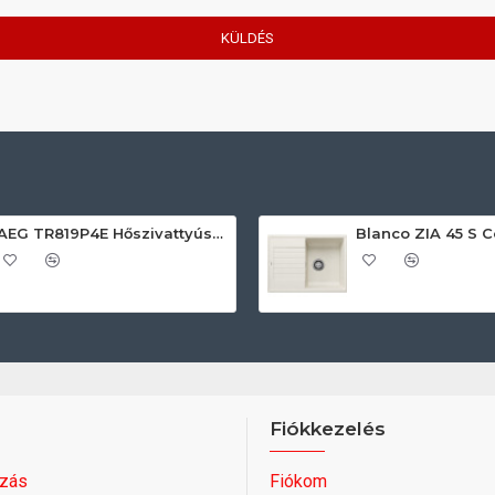
KÜLDÉS
AEG TR819P4E Hőszivattyús szárítógép
Fiókkezelés
zás
Fiókom