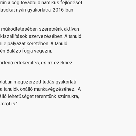
orán a cég további dinamikus fejlődését
ásokat nyári gyakorlatra, 2016-ban
ink működtetésében szeretnénk aktívan
 kiszállítások szervezésében. A tanuló
 e pályázat keretében. A tanuló
n Balázs fogja végezni.
történő értékesítés, és az ezekhez
kolában megszerzett tudás gyakorlati
n a tanulók önálló munkavégzéséhez. A
lálló lehetőséget teremtünk számukra,
mről is.”