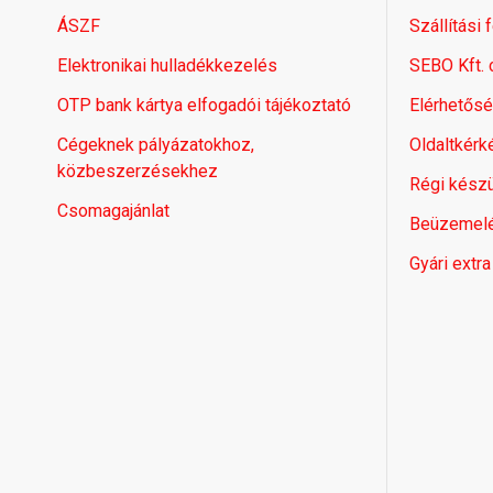
ÁSZF
Szállítási 
Elektronikai hulladékkezelés
SEBO Kft.
OTP bank kártya elfogadói tájékoztató
Elérhetős
Cégeknek pályázatokhoz,
Oldaltkérk
közbeszerzésekhez
Régi készü
Csomagajánlat
Beüzemel
Gyári extra