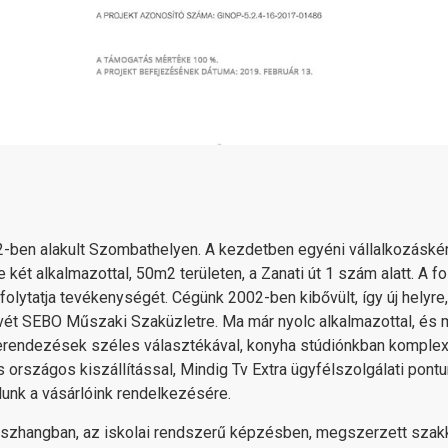
ben alakult Szombathelyen. A kezdetben egyéni vállalkozásként
ét alkalmazottal, 50m2 területen, a Zanati út 1 szám alatt. A
folytatja tevékenységét. Cégünk 2002-ben kibővült, így új helyre,
vét SEBO Műszaki Szaküzletre. Ma már nyolc alkalmazottal, és 
berendezések széles választékával, konyha stúdiónkban komple
s országos kiszállítással, Mindig Tv Extra ügyfélszolgálati pont
llunk a vásárlóink rendelkezésére.
l összhangban, az iskolai rendszerű képzésben, megszerzett sza