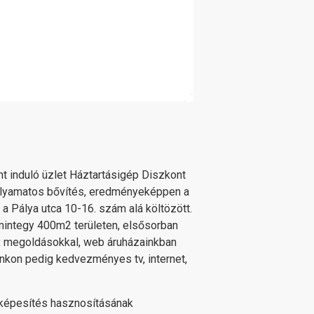
 induló üzlet Háztartásigép Diszkont
 folyamatos bővítés, eredményeképpen a
 a Pálya utca 10-16. szám alá költözött.
mintegy 400m2 területen, elsősorban
x megoldásokkal, web áruházainkban
unkon pedig kedvezményes tv, internet,
kképesítés hasznosításának