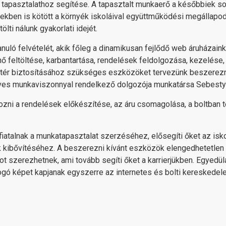
yi tapasztalathoz segítése. A tapasztalt munkaerő a későbbiek s
években is kötött a környék iskoláival együttműködési megállapod
lti nálunk gyakorlati idejét.
anuló felvételét, akik főleg a dinamikusan fejlődő web áruháza
 feltöltése, karbantartása, rendelések feldolgozása, kezelése,
tér biztosításához szükséges eszközöket tervezünk beszerezni
ves munkaviszonnyal rendelkező dolgozója munkatársa Sebestyé
zni a rendelések előkészítése, az áru csomagolása, a boltban 
 fiatalnak a munkatapasztalat szerzéséhez, elősegíti őket az is
tek kibővítéséhez. A beszerezni kívánt eszközök elengedhetetle
t szerezhetnek, ami tovább segíti őket a karrierjükben. Egyedü
ó képet kapjanak egyszerre az internetes és bolti kereskedele