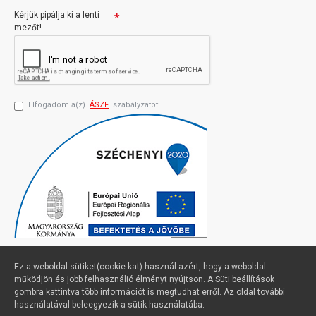
Kérjük pipálja ki a lenti
mezőt!
Elfogadom a(z)
ÁSZF
szabályzatot!
Ez a weboldal sütiket(cookie-kat) használ azért, hogy a weboldal
működjön és jobb felhasználió élményt nyújtson. A Süti beállítások
gombra kattintva több információt is megtudhat erről. Az oldal további
Profimuszaki.hu - exPanda ERP
FILTER PRODUCTS
használatával beleegyezik a sütik használatába.