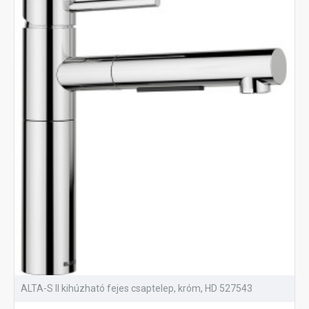
ALTA-S II kihúzható fejes csaptelep, króm, HD 527543