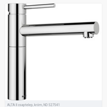
ALTA II csaptelep, króm, ND 527541