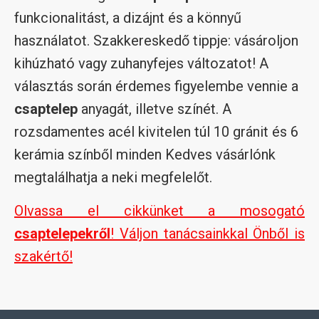
funkcionalitást, a dizájnt és a könnyű
használatot. Szakkereskedő tippje: vásároljon
kihúzható vagy zuhanyfejes változatot! A
választás során érdemes figyelembe vennie a
csaptelep
anyagát, illetve színét. A
rozsdamentes acél kivitelen túl 10 gránit és 6
kerámia színből minden Kedves vásárlónk
megtalálhatja a neki megfelelőt.
Olvassa el cikkünket a mosogató
csaptelepekről
! Váljon tanácsainkkal Önből is
szakértő!