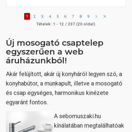
1
2
3
4
5
6
7
8
9
Tételek: 1 - 12 / 237 (20 oldal)
Új mosogató csaptelep
egyszerűen a web
áruházunkból!
Akár felújított, akár új konyháról legyen szó, a
konyhabútor, a munkapult, illetve a mosogató
és csap egységes, harmonikus kinézete
egyaránt fontos.
A sebomuszaki.hu
kínálatában megtalálhatóak