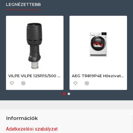
LEGNÉZETTEBB
VILPE VILPE 125P/IS/500 FLOW tetőszellőző, fekete Szellőztető ventilátor tartozékok
AEG TR819P4E Hőszivattyús szárítógép
Információk
Adatkezelési szabályzat