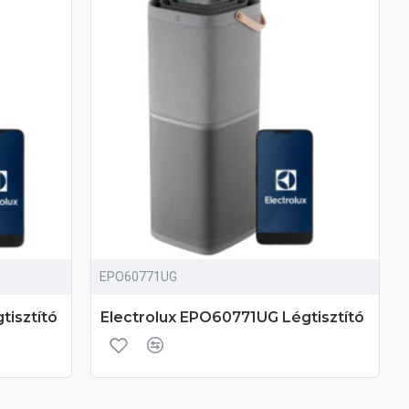
EPO60771UG
tisztító
Electrolux EPO60771UG Légtisztító