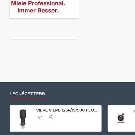
LEGNÉZETTEBB
VILPE VILPE 125P/IS/500 FLOW tetőszellőző, fekete Szellőztető ventilátor tartozékok