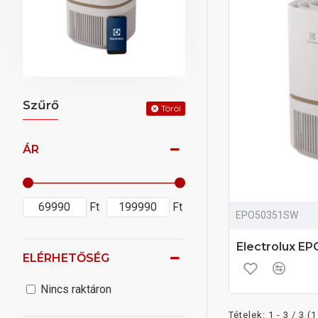
Szűrő
Töröl
ÁR
Ft
Ft
EPO50351SW
Electrolux E
ELÉRHETŐSÉG
Nincs raktáron
Tételek: 1 - 3 / 3 (1