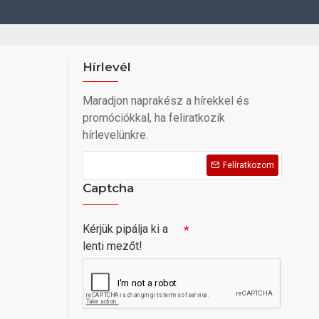
Hírlevél
Maradjon naprakész a hírekkel és
promóciókkal, ha feliratkozik
hírlevelünkre.
Felíratkozom
Captcha
Kérjük pipálja ki a
lenti mezőt!