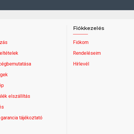
Fiókkezelés
zás
Fiókom
feltételek
Rendeléseim
 cégbemutatása
Hírlevél
égek
ép
lék elszállítás
és
 garancia tájékoztató