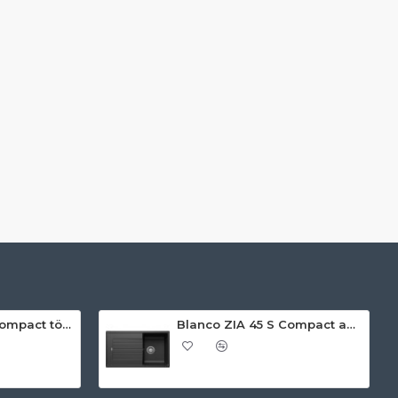
Blanco ZIA 45 S Compact törtfehér exc.n. 527197 Gránit mosogatótálca
Blanco ZIA 45 S Compact antracit exc.n 524721 Gránit mosogatótálca