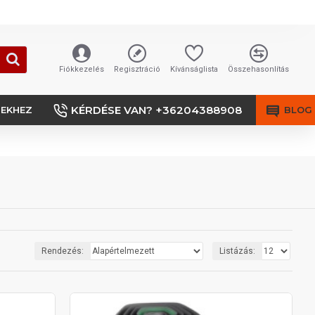
Fiókkezelés
Regisztráció
Kívánságlista
Összehasonlítás
KÉRDÉSE VAN? +36204388908
SEKHEZ
BLOG
Rendezés:
Listázás: