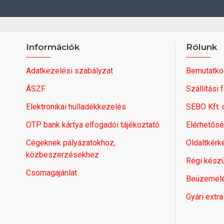
Információk
Rólunk
Adatkezelési szabályzat
Bemutatko
ÁSZF
Szállítási 
Elektronikai hulladékkezelés
SEBO Kft.
OTP bank kártya elfogadói tájékoztató
Elérhetős
Cégeknek pályázatokhoz,
Oldaltkérk
közbeszerzésekhez
Régi készü
Csomagajánlat
Beüzemel
Gyári extra