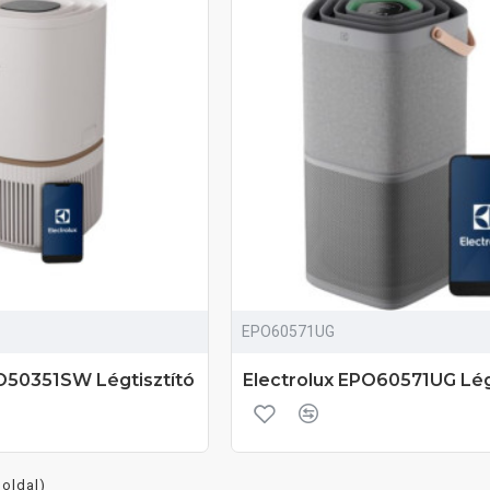
EPO60571UG
PO50351SW Légtisztító
Electrolux EPO60571UG Lég
 oldal)